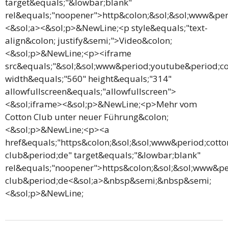
target&equals;"&lowbar;blank"
rel&equals;"noopener">http&colon;&sol;&sol;www&per
<&sol;a><&sol;p>&NewLine;<p style&equals;"text-
align&colon; justify&semi;">Video&colon;
<&sol;p>&NewLine;<p><iframe
src&equals;"&sol;&sol;www&period;youtube&period
width&equals;"560" height&equals;"314"
allowfullscreen&equals;"allowfullscreen">
<&sol;iframe><&sol;p>&NewLine;<p>Mehr vom
Cotton Club unter neuer Führung&colon;
<&sol;p>&NewLine;<p><a
href&equals;"https&colon;&sol;&sol;www&period;cotto
club&period;de" target&equals;"&lowbar;blank"
rel&equals;"noopener">https&colon;&sol;&sol;www&pe
club&period;de<&sol;a>&nbsp&semi;&nbsp&semi;
<&sol;p>&NewLine;