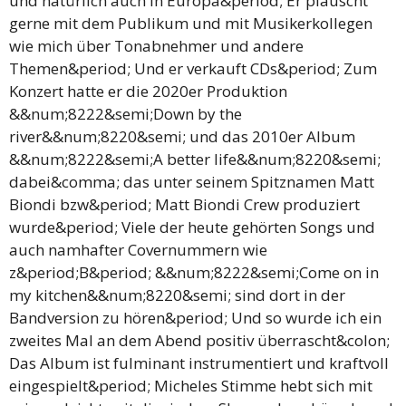
und natürlich auch in Europa&period; Er plauscht
gerne mit dem Publikum und mit Musikerkollegen
wie mich über Tonabnehmer und andere
Themen&period; Und er verkauft CDs&period; Zum
Konzert hatte er die 2020er Produktion
&&num;8222&semi;Down by the
river&&num;8220&semi; und das 2010er Album
&&num;8222&semi;A better life&&num;8220&semi;
dabei&comma; das unter seinem Spitznamen Matt
Biondi bzw&period; Matt Biondi Crew produziert
wurde&period; Viele der heute gehörten Songs und
auch namhafter Covernummern wie
z&period;B&period; &&num;8222&semi;Come on in
my kitchen&&num;8220&semi; sind dort in der
Bandversion zu hören&period; Und so wurde ich ein
zweites Mal an dem Abend positiv überrascht&colon;
Das Album ist fulminant instrumentiert und kraftvoll
eingespielt&period; Micheles Stimme hebt sich mit