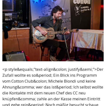
<p style&equals;"text-align&colon; justify&semi;">Der
Zufall wollte es so&period; Ein Blick ins Programm
vom Cotton Club&colon; Michele Biondi und keine
Ahnung&comma; wer das ist&period; Ich selbst wollte
die Kontakte mit dem neuen Chef des CC neu
knüpfen&comma; zahle an der Kasse meinen Eintritt
und gehe rein&period; Noch mäßig besucht schaue