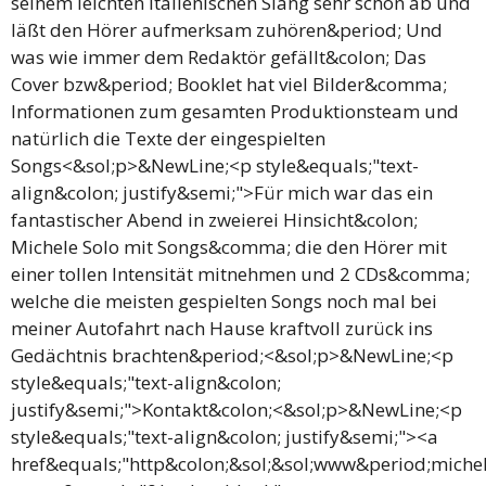
seinem leichten italienischen Slang sehr schön ab und
läßt den Hörer aufmerksam zuhören&period; Und
was wie immer dem Redaktör gefällt&colon; Das
Cover bzw&period; Booklet hat viel Bilder&comma;
Informationen zum gesamten Produktionsteam und
natürlich die Texte der eingespielten
Songs<&sol;p>&NewLine;<p style&equals;"text-
align&colon; justify&semi;">Für mich war das ein
fantastischer Abend in zweierei Hinsicht&colon;
Michele Solo mit Songs&comma; die den Hörer mit
einer tollen Intensität mitnehmen und 2 CDs&comma;
welche die meisten gespielten Songs noch mal bei
meiner Autofahrt nach Hause kraftvoll zurück ins
Gedächtnis brachten&period;<&sol;p>&NewLine;<p
style&equals;"text-align&colon;
justify&semi;">Kontakt&colon;<&sol;p>&NewLine;<p
style&equals;"text-align&colon; justify&semi;"><a
href&equals;"http&colon;&sol;&sol;www&period;miche