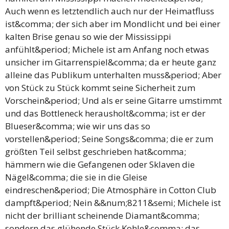
Auch wenn es letztendlich auch nur der Heimatfluss
ist&comma; der sich aber im Mondlicht und bei einer
kalten Brise genau so wie der Mississippi
anfühlt&period; Michele ist am Anfang noch etwas
unsicher im Gitarrenspiel&comma; da er heute ganz
alleine das Publikum unterhalten muss&period; Aber
von Stück zu Stück kommt seine Sicherheit zum
Vorschein&period; Und als er seine Gitarre umstimmt
und das Bottleneck herausholt&comma; ist er der
Blueser&comma; wie wir uns das so
vorstellen&period; Seine Songs&comma; die er zum
größten Teil selbst geschrieben hat&comma;
hämmern wie die Gefangenen oder Sklaven die
Nägel&comma; die sie in die Gleise
eindreschen&period; Die Atmosphäre in Cotton Club
dampft&period; Nein &&num;8211&semi; Michele ist
nicht der brilliant scheinende Diamant&comma;
sondern das glühende Stück Kohle&comma; das