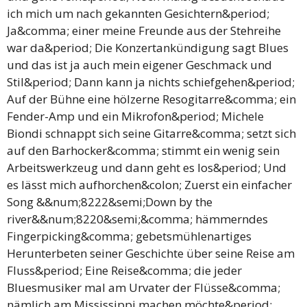
ich mich um nach gekannten Gesichtern&period;
Ja&comma; einer meine Freunde aus der Stehreihe
war da&period; Die Konzertankündigung sagt Blues
und das ist ja auch mein eigener Geschmack und
Stil&period; Dann kann ja nichts schiefgehen&period;
Auf der Bühne eine hölzerne Resogitarre&comma; ein
Fender-Amp und ein Mikrofon&period; Michele
Biondi schnappt sich seine Gitarre&comma; setzt sich
auf den Barhocker&comma; stimmt ein wenig sein
Arbeitswerkzeug und dann geht es los&period; Und
es lässt mich aufhorchen&colon; Zuerst ein einfacher
Song &&num;8222&semi;Down by the
river&&num;8220&semi;&comma; hämmerndes
Fingerpicking&comma; gebetsmühlenartiges
Herunterbeten seiner Geschichte über seine Reise am
Fluss&period; Eine Reise&comma; die jeder
Bluesmusiker mal am Urvater der Flüsse&comma;
nämlich am Mississippi machen möchte&period;