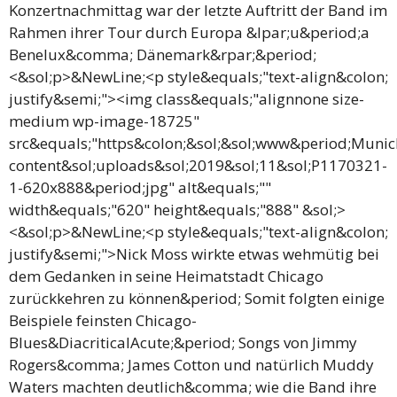
Konzertnachmittag war der letzte Auftritt der Band im
Rahmen ihrer Tour durch Europa &lpar;u&period;a
Benelux&comma; Dänemark&rpar;&period;
<&sol;p>&NewLine;<p style&equals;"text-align&colon;
justify&semi;"><img class&equals;"alignnone size-
medium wp-image-18725"
src&equals;"https&colon;&sol;&sol;www&period;Muni
content&sol;uploads&sol;2019&sol;11&sol;P1170321-
1-620x888&period;jpg" alt&equals;""
width&equals;"620" height&equals;"888" &sol;>
<&sol;p>&NewLine;<p style&equals;"text-align&colon;
justify&semi;">Nick Moss wirkte etwas wehmütig bei
dem Gedanken in seine Heimatstadt Chicago
zurückkehren zu können&period; Somit folgten einige
Beispiele feinsten Chicago-
Blues&DiacriticalAcute;&period; Songs von Jimmy
Rogers&comma; James Cotton und natürlich Muddy
Waters machten deutlich&comma; wie die Band ihre