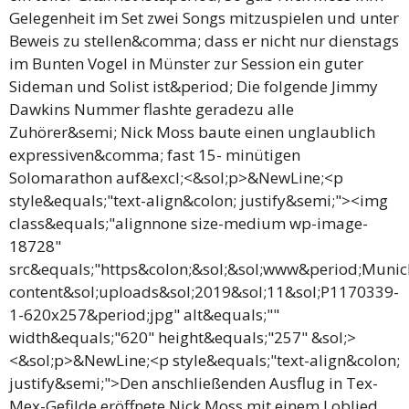
Gelegenheit im Set zwei Songs mitzuspielen und unter
Beweis zu stellen&comma; dass er nicht nur dienstags
im Bunten Vogel in Münster zur Session ein guter
Sideman und Solist ist&period; Die folgende Jimmy
Dawkins Nummer flashte geradezu alle
Zuhörer&semi; Nick Moss baute einen unglaublich
expressiven&comma; fast 15- minütigen
Solomarathon auf&excl;<&sol;p>&NewLine;<p
style&equals;"text-align&colon; justify&semi;"><img
class&equals;"alignnone size-medium wp-image-
18728"
src&equals;"https&colon;&sol;&sol;www&period;Muni
content&sol;uploads&sol;2019&sol;11&sol;P1170339-
1-620x257&period;jpg" alt&equals;""
width&equals;"620" height&equals;"257" &sol;>
<&sol;p>&NewLine;<p style&equals;"text-align&colon;
justify&semi;">Den anschließenden Ausflug in Tex-
Mex-Gefilde eröffnete Nick Moss mit einem Loblied