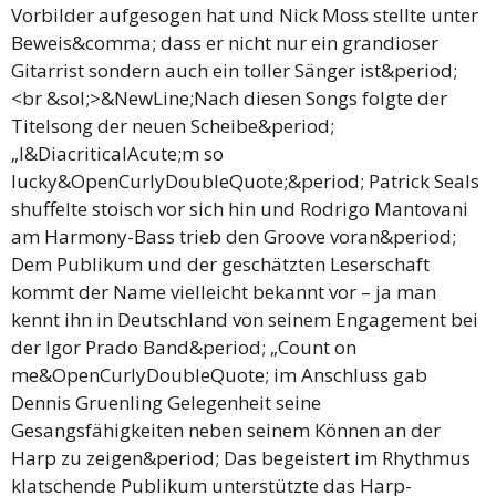
Vorbilder aufgesogen hat und Nick Moss stellte unter
Beweis&comma; dass er nicht nur ein grandioser
Gitarrist sondern auch ein toller Sänger ist&period;
<br &sol;>&NewLine;Nach diesen Songs folgte der
Titelsong der neuen Scheibe&period;
„I&DiacriticalAcute;m so
lucky&OpenCurlyDoubleQuote;&period; Patrick Seals
shuffelte stoisch vor sich hin und Rodrigo Mantovani
am Harmony-Bass trieb den Groove voran&period;
Dem Publikum und der geschätzten Leserschaft
kommt der Name vielleicht bekannt vor – ja man
kennt ihn in Deutschland von seinem Engagement bei
der Igor Prado Band&period; „Count on
me&OpenCurlyDoubleQuote; im Anschluss gab
Dennis Gruenling Gelegenheit seine
Gesangsfähigkeiten neben seinem Können an der
Harp zu zeigen&period; Das begeistert im Rhythmus
klatschende Publikum unterstützte das Harp-