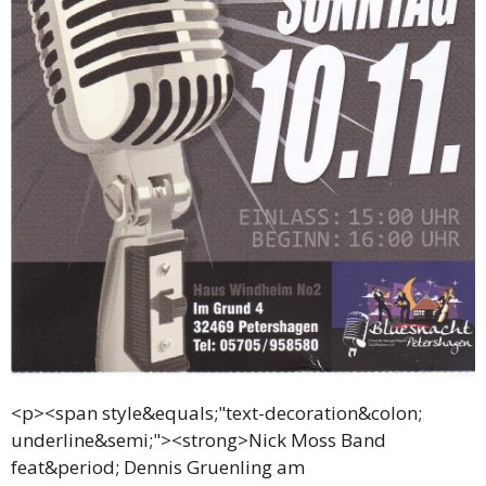
<p><span style&equals;"text-decoration&colon;
underline&semi;"><strong>Nick Moss Band
feat&period; Dennis Gruenling am