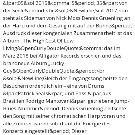
&lpar;05&sol;2015&comma; S&period; 35&rpar; von
der Seele&period;<br &sol;>&NewLine;Seit 2017 nun
steht als Sideman von Nick Moss Dennis Gruenling an
der Harp und dem Gesang mit auf der Bühne&period;
Ausdruck dieser kongenialen Zusammenarbeit ist das
Album „The High Cost Of Low
Living&OpenCurlyDoubleQuote;&comma; das im
März 2018 bei Alligator Records erschien und das
brandneue Album „Lucky
Guy&OpenCurlyDoubleQuote;&period;<br
&sol;>&NewLine;Gleich der Eingangssong heizte den
Besuchern ordentlich ein – eine von Drums
&lpar;Patrick Seals&rpar; und Bass &lpar;aus
Brasilien Rodrigo Mantovani&rpar; getriebene Jump-
Blues-Nummer&period; Dennis Gruenling peitschte
den Song mit seiner chromatischen Harp voran und
alle Zuhörer waren sofort auf die Energie des
Konzerts eingestellt&period; Dieser