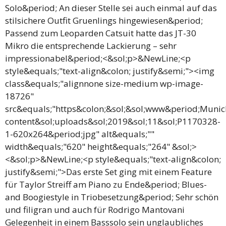
Solo&period; An dieser Stelle sei auch einmal auf das
stilsichere Outfit Gruenlings hingewiesen&period;
Passend zum Leoparden Catsuit hatte das JT-30
Mikro die entsprechende Lackierung – sehr
impressionabel&period;<&sol;p>&NewLine;<p
style&equals;"text-align&colon; justify&semi;"><img
class&equals;"alignnone size-medium wp-image-
18726"
src&equals;"https&colon;&sol;&sol;www&period;Muni
content&sol;uploads&sol;2019&sol;11&sol;P1170328-
1-620x264&period;jpg" alt&equals;""
width&equals;"620" height&equals;"264" &sol;>
<&sol;p>&NewLine;<p style&equals;"text-align&colon;
justify&semi;">Das erste Set ging mit einem Feature
für Taylor Streiff am Piano zu Ende&period; Blues-
and Boogiestyle in Triobesetzung&period; Sehr schön
und filigran und auch für Rodrigo Mantovani
Gelegenheit in einem Basssolo sein unglaubliches