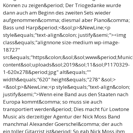
Können zu zeigen&period; Der Triogedanke wurde
dann auch am Beginn des zweiten Sets wieder
aufgenommen&comma; diesmal aber Piano&comma;
Bass und Harp&period;<&sol;p>&NewLine;<p
style&equals;"text-align&colon; justify&semi;"><img
class&equals;"alignnone size-medium wp-image-
18727"
src&equals;"https&colon;&sol;&sol;www&period;Muni
content&sol;uploads&sol;2019&sol;11&sol;P1170329-
1-620x278&period;jpg" alt&equals;""
width&equals;"620" height&equals;"278" &sol;>
<&sol;p>&NewLine;<p style&equals;"text-align&colon;
justify&semi;">Wenn eine Band aus den Staaten nach
Europa kommt&comma; so muss sie auch
transportiert werden&period; Dies macht für Lowtone
Music als derzeitiger Agentur der Nick Moss Band
manchmal Alexander Goerschel&comma; der auch
ein toller Gitarrist ist&period; So gab Nick Moss ihm