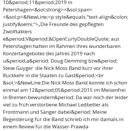
10&period;11&period;2019 in
Petershagen<&sol;strong><&sol;span>
<&sol;p>&NewLine;<p style&equals;"text-align&colon;
justify&semi;">„Die Freunde des gepflegten
Zwölftakters
e&period;V&period;&OpenCurlyDoubleQuote; aus
Petershagen hatten im Rahmen ihres wunderbaren
Konzertangebotes des Jahres 2019 nach
u&period;a&period; Doug Demming bzw&period;
Steve Guyger die Nick Moss Band kurz vor ihrer
Rückkehr in die Staaten zu Gast&period;<br
&sol;>&NewLine;Die Nick Moss Band konnte ich schon
einmal am 12&period;05&period;2015 im Meisenfrei
in Bremen bewundern&period; Da war noch der leider
viel zu früh verstorbene Michael Ledbetter als
Frontmann und Sänger dabei&period; Meine
Begeisterung für die Band schrieb ich mir damals in
einem Review für die Wasser-Prawda