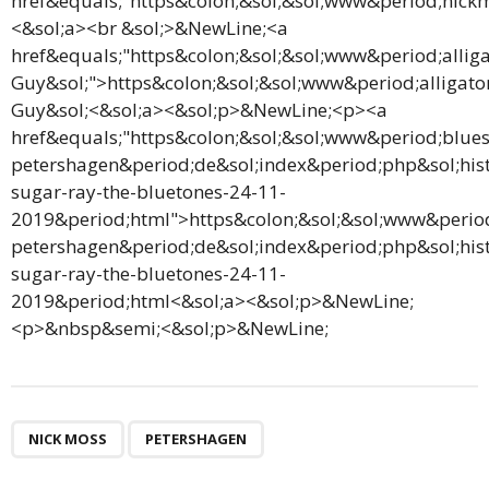
href&equals;"https&colon;&sol;&sol;www&period;nic
<&sol;a><br &sol;>&NewLine;<a
href&equals;"https&colon;&sol;&sol;www&period;alli
Guy&sol;">https&colon;&sol;&sol;www&period;alligat
Guy&sol;<&sol;a><&sol;p>&NewLine;<p><a
href&equals;"https&colon;&sol;&sol;www&period;blues
petershagen&period;de&sol;index&period;php&sol;hist
sugar-ray-the-bluetones-24-11-
2019&period;html">https&colon;&sol;&sol;www&period
petershagen&period;de&sol;index&period;php&sol;hist
sugar-ray-the-bluetones-24-11-
2019&period;html<&sol;a><&sol;p>&NewLine;
<p>&nbsp&semi;<&sol;p>&NewLine;
NICK MOSS
PETERSHAGEN