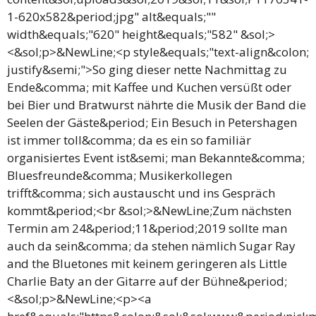
1-620x582&period;jpg" alt&equals;""
width&equals;"620" height&equals;"582" &sol;>
<&sol;p>&NewLine;<p style&equals;"text-align&colon;
justify&semi;">So ging dieser nette Nachmittag zu
Ende&comma; mit Kaffee und Kuchen versüßt oder
bei Bier und Bratwurst nährte die Musik der Band die
Seelen der Gäste&period; Ein Besuch in Petershagen
ist immer toll&comma; da es ein so familiär
organisiertes Event ist&semi; man Bekannte&comma;
Bluesfreunde&comma; Musikerkollegen
trifft&comma; sich austauscht und ins Gespräch
kommt&period;<br &sol;>&NewLine;Zum nächsten
Termin am 24&period;11&period;2019 sollte man
auch da sein&comma; da stehen nämlich Sugar Ray
and the Bluetones mit keinem geringeren als Little
Charlie Baty an der Gitarre auf der Bühne&period;
<&sol;p>&NewLine;<p><a