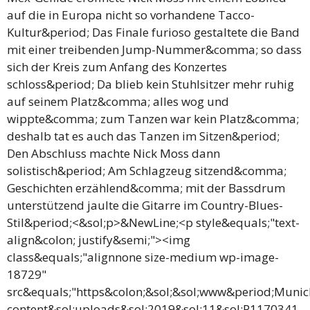
auf die in Europa nicht so vorhandene Tacco-
Kultur&period; Das Finale furioso gestaltete die Band
mit einer treibenden Jump-Nummer&comma; so dass
sich der Kreis zum Anfang des Konzertes
schloss&period; Da blieb kein Stuhlsitzer mehr ruhig
auf seinem Platz&comma; alles wog und
wippte&comma; zum Tanzen war kein Platz&comma;
deshalb tat es auch das Tanzen im Sitzen&period;
Den Abschluss machte Nick Moss dann
solistisch&period; Am Schlagzeug sitzend&comma;
Geschichten erzählend&comma; mit der Bassdrum
unterstützend jaulte die Gitarre im Country-Blues-
Stil&period;<&sol;p>&NewLine;<p style&equals;"text-
align&colon; justify&semi;"><img
class&equals;"alignnone size-medium wp-image-
18729"
src&equals;"https&colon;&sol;&sol;www&period;Muni
content&sol;uploads&sol;2019&sol;11&sol;P1170341-