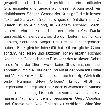
gespielt und Richard Koechli ist ein brillianter
Gitarrenspieler und gerade auf diesem Album auch ein
einfühlsamer Sänger. Gerade der Kunstgriff, die intimsten
Texte auf S
chwyzerdütsch
zu singen, erhöht die Intensität.
„Merci“ ist so ein Song, in welchem Richard Koechli
seinen Lehrerinnen und Lehrern ein tiefes Danke
ausspricht, da
sie
es waren, die den faulen Träumer das
Denken, Schreiben, Singen und Frei sein nahegebracht
haben. Eine gleiche Intensität hat „Of em gliche Grond
schtah“. Mit leisen und jazzigen Tönen erzählt Richard
Koechli die Geschichte der Rückkehr des rastlosen Sohns
in die Arme der Eltern, wo er keine Show machen muss,
sondern durch die Türe geht und auf Augenhöhe mit Mutter
und Vater steht. Aber Koechli kann auch rockig. Gleich die
erste Nummer „New Orleans“ bringt Rhythmus,
Orgelsound, Slidegitarre und Koechlis wandelbare Stimme
– hier eben bluesig bis rauh, um vom Unwetterschicksal
namens Katrina und dem unbeugsamen Geist, Vibration
und Groove von New Orleans zu erzählen. „WingDing