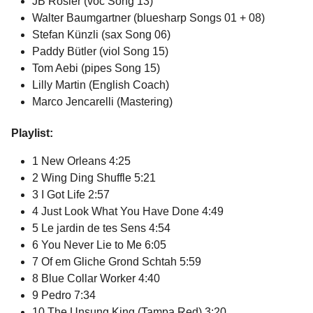
JB Rosier (voc Song 13)
Walter Baumgartner (bluesharp Songs 01 + 08)
Stefan Künzli (sax Song 06)
Paddy Bütler (viol Song 15)
Tom Aebi (pipes Song 15)
Lilly Martin (English Coach)
Marco Jencarelli (Mastering)
Playlist:
1 New Orleans 4:25
2 Wing Ding Shuffle 5:21
3 I Got Life 2:57
4 Just Look What You Have Done 4:49
5 Le jardin de tes Sens 4:54
6 You Never Lie to Me 6:05
7 Of em Gliche Grond Schtah 5:59
8 Blue Collar Worker 4:40
9 Pedro 7:34
10 The Unsung King (Tampa Red) 3:20