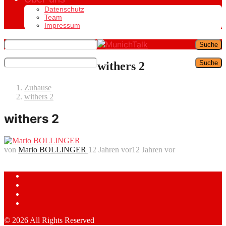
Datenschutz
Team
Impressum
Suche
Suche
withers 2
Zuhause
withers 2
withers 2
von
Mario BOLLINGER
12 Jahren vor
12 Jahren vor
© 2026 All Rights Reserved