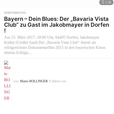
1.2k
ANKÜNDIGUNG
Bayern – Dein Blues: Der „Bavaria Vista
Club“ zu Gast im Jakobmayer in Dorfen
!
Am 25. März 2017, 18:00 Uhr, 84405 Dorfen, Jakobmayer
Kultur (Großer Saal) Der „Bavaria Vista Club“ feierte als
erfolgreichster Dokumentarfilm 2015 in den bayerischen Kinos
ebenso Erfolge...
von
Mario BOLLINGER
9 Jahren vor
9
J
a
h
r
e