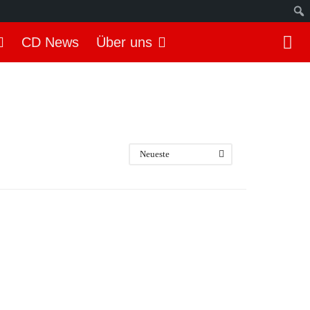
S
CD News
Über uns
u
c
h
e
n
Neueste