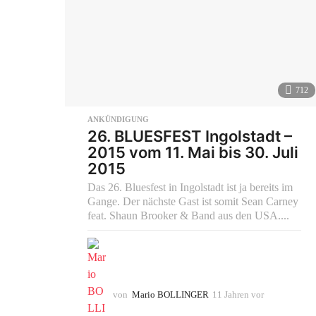
712
ANKÜNDIGUNG
26. BLUESFEST Ingolstadt –
2015 vom 11. Mai bis 30. Juli
2015
Das 26. Bluesfest in Ingolstadt ist ja bereits im
Gange. Der nächste Gast ist somit Sean Carney
feat. Shaun Brooker & Band aus den USA....
von
Mario BOLLINGER
11 Jahren vor
1
0