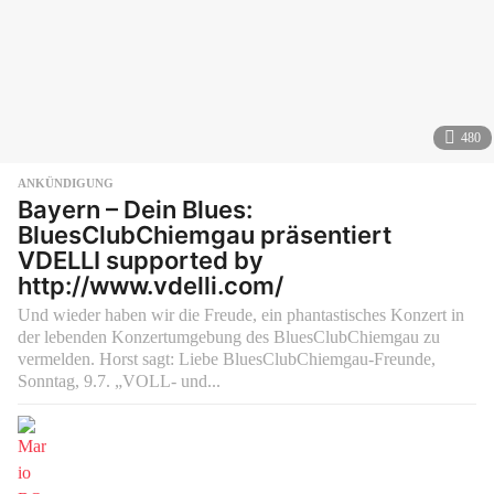
480
ANKÜNDIGUNG
Bayern – Dein Blues:
BluesClubChiemgau präsentiert
VDELLI supported by
http://www.vdelli.com/
Und wieder haben wir die Freude, ein phantastisches Konzert in
der lebenden Konzertumgebung des BluesClubChiemgau zu
vermelden. Horst sagt: Liebe BluesClubChiemgau-Freunde,
Sonntag, 9.7. „VOLL- und...