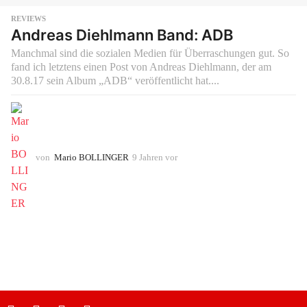
REVIEWS
Andreas Diehlmann Band: ADB
Manchmal sind die sozialen Medien für Überraschungen gut. So
fand ich letztens einen Post von Andreas Diehlmann, der am
30.8.17 sein Album „ADB“ veröffentlicht hat....
von
Mario BOLLINGER
9 Jahren vor
9
J
a
h
r
e
n
v
o
r