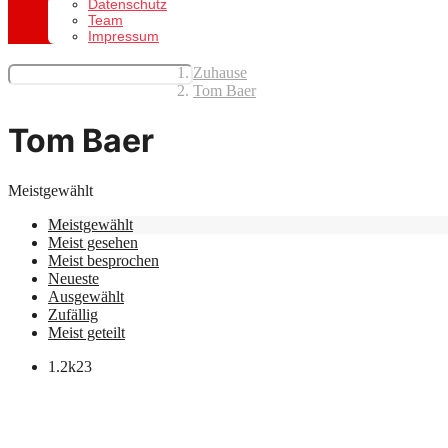
Datenschutz
Team
Impressum
Zuhause
Tom Baer
Tom Baer
Meistgewählt
Meistgewählt
Meist gesehen
Meist besprochen
Neueste
Ausgewählt
Zufällig
Meist geteilt
1.2k
23