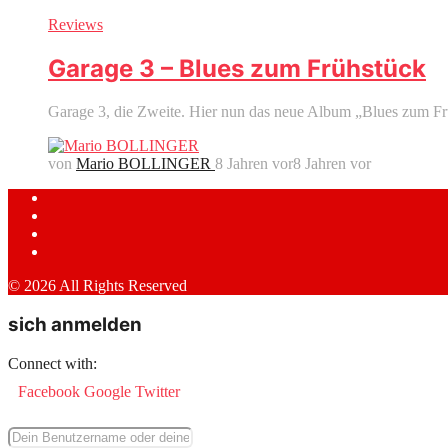
Reviews
Garage 3 – Blues zum Frühstück
Garage 3, die Zweite. Hier nun das neue Album „Blues zum Fr
von
Mario BOLLINGER
8 Jahren vor
8 Jahren vor
© 2026 All Rights Reserved
sich anmelden
Connect with:
Facebook
Google
Twitter