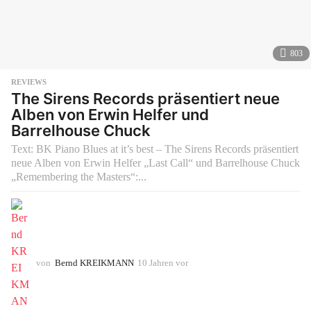
803
REVIEWS
The Sirens Records präsentiert neue
Alben von Erwin Helfer und
Barrelhouse Chuck
Text: BK Piano Blues at it’s best – The Sirens Records präsentiert
neue Alben von Erwin Helfer „Last Call“ und Barrelhouse Chuck
„Remembering the Masters“:...
von
Bernd KREIKMANN
10 Jahren vor
1
0
J