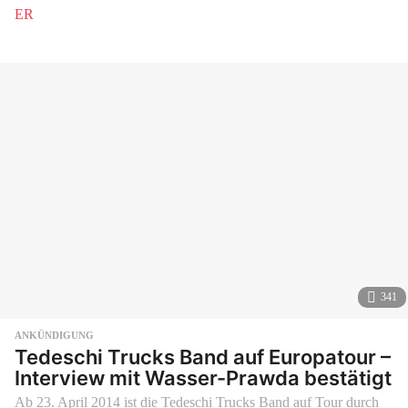
J
a
h
r
e
n
v
o
r
341
ANKÜNDIGUNG
Tedeschi Trucks Band auf Europatour –
Interview mit Wasser-Prawda bestätigt
Ab 23. April 2014 ist die Tedeschi Trucks Band auf Tour durch