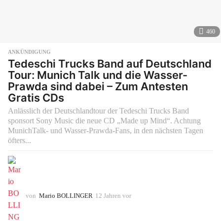
460
ANKÜNDIGUNG
Tedeschi Trucks Band auf Deutschland
Tour: Munich Talk und die Wasser-
Prawda sind dabei – Zum Antesten
Gratis CDs
Anlässlich der Deutschlandtour der Tedeschi Trucks Band
sponsort Sony Music die neue CD „Made up Mind“. Achtung
MunichTalk- und Wasser-Prawda-Fans, in den nächsten Tagen
öfters...
von
Mario BOLLINGER
12 Jahren vor
1
0