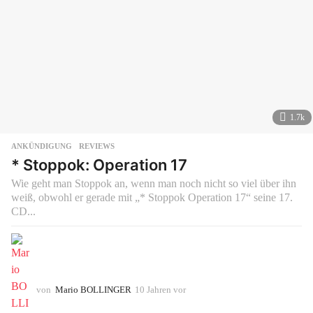
1.7k
ANKÜNDIGUNG
,
REVIEWS
* Stoppok: Operation 17
Wie geht man Stoppok an, wenn man noch nicht so viel über ihn
weiß, obwohl er gerade mit „* Stoppok Operation 17“ seine 17.
CD...
von
Mario BOLLINGER
10 Jahren vor
1
0