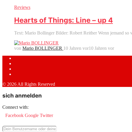
Reviews
Hearts of Things: Line – up 4
Text: Mario Bollinger Bilder: Robert Reither Wenn jemand so w
von
Mario BOLLINGER
10 Jahren vor
10 Jahren vor
© 2026 All Rights Reserved
sich anmelden
Connect with:
Facebook
Google
Twitter