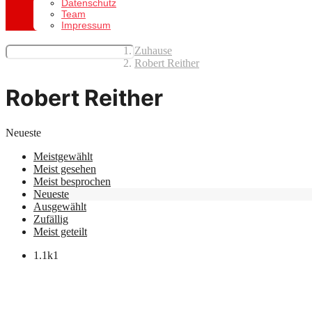
Datenschutz
Team
Impressum
Zuhause
Robert Reither
Robert Reither
Neueste
Meistgewählt
Meist gesehen
Meist besprochen
Neueste
Ausgewählt
Zufällig
Meist geteilt
1.1k
1