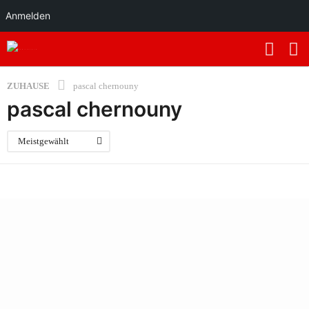
Anmelden
ZUHAUSE
pascal chernouny
pascal chernouny
Meistgewählt