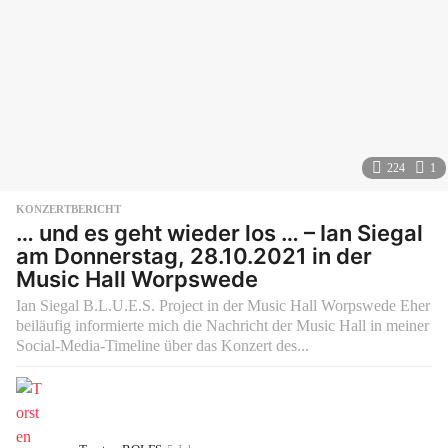
224
1
KONZERTBERICHT
… und es geht wieder los … – Ian Siegal
am Donnerstag, 28.10.2021 in der
Music Hall Worpswede
Ian Siegal B.L.U.E.S. Project in der Music Hall Worpswede Eher
beiläufig informierte mich die Nachricht der Music Hall in meiner
Social-Media-Timeline über das Konzert des...