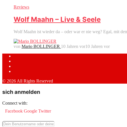
Reviews
Wolf Maahn – Live & Seele
Wolf Maahn ist wieder da – oder war er nie weg? Egal, mit dem
von
Mario BOLLINGER
10 Jahren vor
10 Jahren vor
© 2026 All Rights Reserved
sich anmelden
Connect with:
Facebook
Google
Twitter