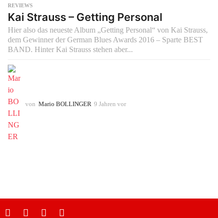
REVIEWS
Kai Strauss – Getting Personal
Hier also das neueste Album „Getting Personal“ von Kai Strauss,
dem Gewinner der German Blues Awards 2016 – Sparte BEST
BAND. Hinter Kai Strauss stehen aber...
von
Mario BOLLINGER
9 Jahren vor
9
J
a
h
r
e
n
v
o
r