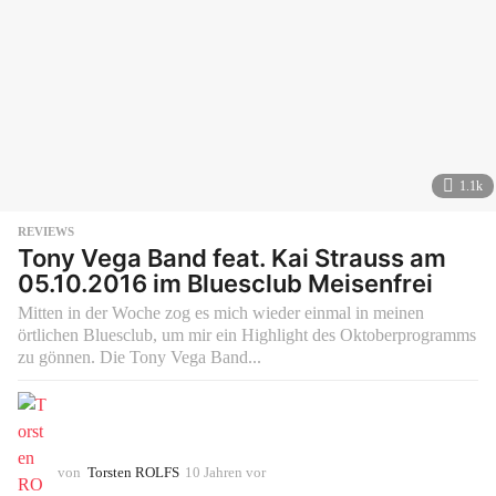
1.1k
REVIEWS
Tony Vega Band feat. Kai Strauss am
05.10.2016 im Bluesclub Meisenfrei
Mitten in der Woche zog es mich wieder einmal in meinen
örtlichen Bluesclub, um mir ein Highlight des Oktoberprogramms
zu gönnen. Die Tony Vega Band...
von
Torsten ROLFS
10 Jahren vor
1
0