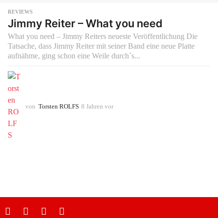
REVIEWS
Jimmy Reiter – What you need
What you need – Jimmy Reiters neueste Veröffentlichung Die
Tatsache, dass Jimmy Reiter mit seiner Band eine neue Platte
aufnähme, ging schon eine Weile durch´s...
von
Torsten ROLFS
8 Jahren vor
8
J
a
h
r
e
n
v
o
r