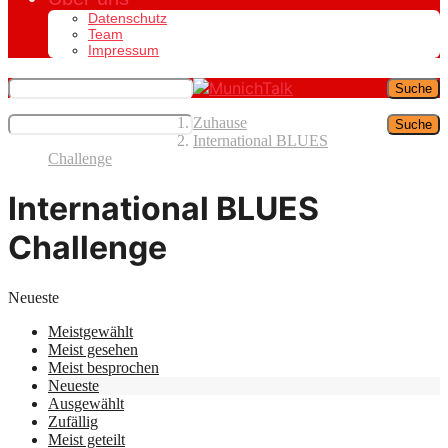
Datenschutz
Team
Impressum
Suche
Zuhause
Suche
International BLUES
Challenge
International BLUES
Challenge
Neueste
Meistgewählt
Meist gesehen
Meist besprochen
Neueste
Ausgewählt
Zufällig
Meist geteilt