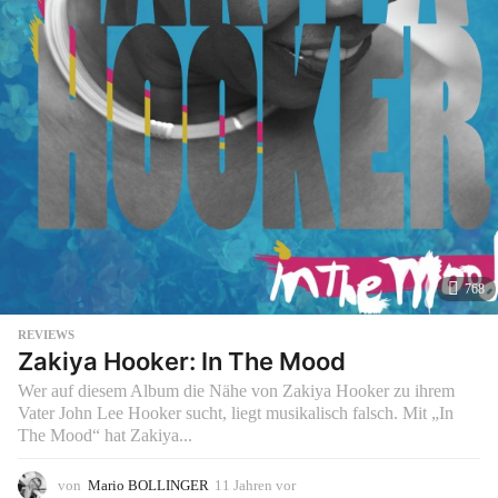
768
REVIEWS
Zakiya Hooker: In The Mood
Wer auf diesem Album die Nähe von Zakiya Hooker zu ihrem
Vater John Lee Hooker sucht, liegt musikalisch falsch. Mit „In
The Mood“ hat Zakiya...
von
Mario BOLLINGER
11 Jahren vor
1