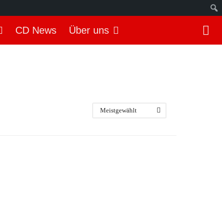
S
CD News
Über uns
u
c
h
e
n
Meistgewählt