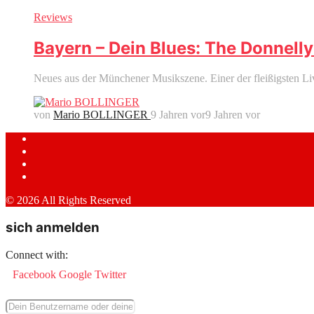
Reviews
Bayern – Dein Blues: The Donnell
Neues aus der Münchener Musikszene. Einer der fleißigsten Li
von
Mario BOLLINGER
9 Jahren vor
9 Jahren vor
© 2026 All Rights Reserved
sich anmelden
Connect with:
Facebook
Google
Twitter