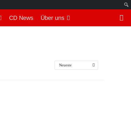
S
CD News
Über uns
u
c
h
e
n
Neueste