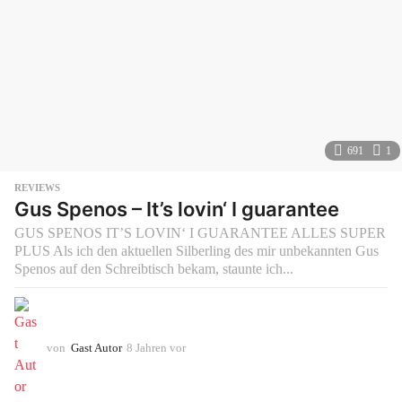
691
1
REVIEWS
Gus Spenos – It’s lovin‘ I guarantee
GUS SPENOS IT’S LOVIN‘ I GUARANTEE ALLES SUPER
PLUS Als ich den aktuellen Silberling des mir unbekannten Gus
Spenos auf den Schreibtisch bekam, staunte ich...
von
Gast Autor
8 Jahren vor
8
J
a