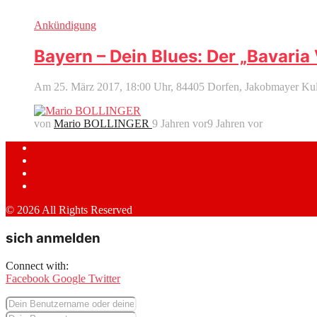
Ankündigung
Bayern – Dein Blues: Der „Bavaria
Am 25. März 2017, 18:00 Uhr, 84405 Dorfen, Jakobmayer Kultur
von
Mario BOLLINGER
9 Jahren vor
9 Jahren vor
© 2026 All Rights Reserved
sich anmelden
Connect with:
Facebook
Google
Twitter