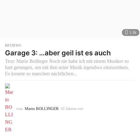
1.3k
REVIEWS
Garage 3: …aber geil ist es auch
Text: Mario Bollinger Noch nie habe ich mit einem Musiker so
hart gerungen, um mit ihm seine Musik irgendwo einzuordnen.
Es kostete so manchen nächtlichen...
von
Mario BOLLINGER
10 Jahren vor
1
0
J
a
h