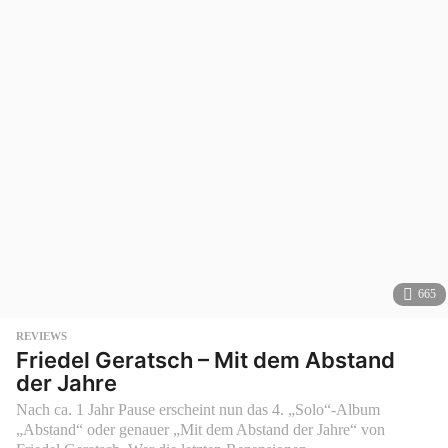
o
r
665
REVIEWS
Friedel Geratsch – Mit dem Abstand
der Jahre
Nach ca. 1 Jahr Pause erscheint nun das 4. „Solo“-Album
„Abstand“ oder genauer „Mit dem Abstand der Jahre“ von