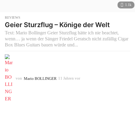
1.1k
REVIEWS
Geier Sturzflug – Könige der Welt
Text: Mario Bollinger Geier Sturzflug hätte ich nie beachtet,
wenn… ja wenn der Sänger Friedel Geratsch nicht zufällig Cigar
Box Blues Guitars bauen würde und...
von
Mario BOLLINGER
11 Jahren vor
1
0
J
a
h
r
e
n
v