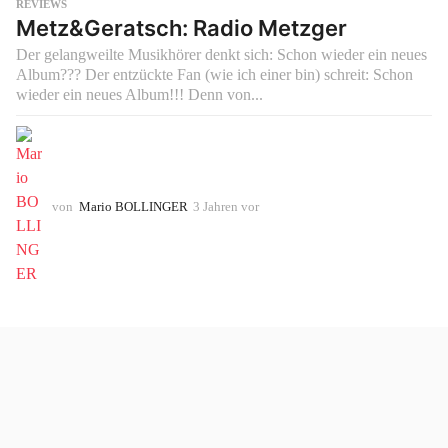
REVIEWS
Metz&Geratsch: Radio Metzger
Der gelangweilte Musikhörer denkt sich: Schon wieder ein neues
Album??? Der entzückte Fan (wie ich einer bin) schreit: Schon
wieder ein neues Album!!! Denn von...
von
Mario BOLLINGER
3 Jahren vor
3
J
a
h
r
e
n
v
o
r