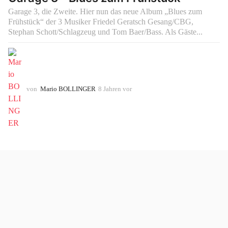
Garage 3, die Zweite. Hier nun das neue Album „Blues zum
Frühstück“ der 3 Musiker Friedel Geratsch Gesang/CBG,
Stephan Schott/Schlagzeug und Tom Baer/Bass. Als Gäste...
von
Mario BOLLINGER
8 Jahren vor
8
J
a
h
r
e
n
v
o
r