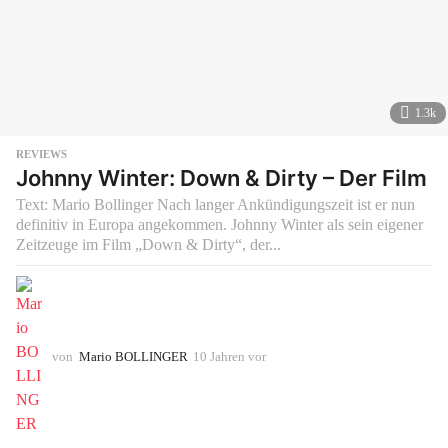
1.3k
REVIEWS
Johnny Winter: Down & Dirty – Der Film
Text: Mario Bollinger Nach langer Ankündigungszeit ist er nun
definitiv in Europa angekommen. Johnny Winter als sein eigener
Zeitzeuge im Film „Down & Dirty“, der...
von
Mario BOLLINGER
10 Jahren vor
1
0
J
a