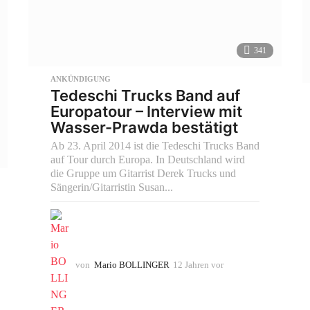
341
ANKÜNDIGUNG
Tedeschi Trucks Band auf
Europatour – Interview mit
Wasser-Prawda bestätigt
Ab 23. April 2014 ist die Tedeschi Trucks Band
auf Tour durch Europa. In Deutschland wird
die Gruppe um Gitarrist Derek Trucks und
Sängerin/Gitarristin Susan...
von
Mario BOLLINGER
12 Jahren vor
1
0
J