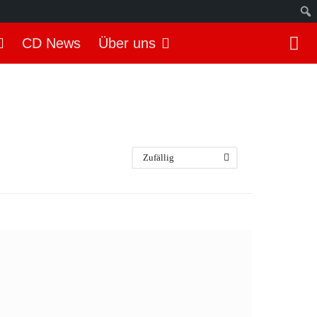
S
CD News
Über uns
u
c
h
e
n
Zufällig