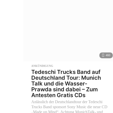
460
ANKÜNDIGUNG
Tedeschi Trucks Band auf
Deutschland Tour: Munich
Talk und die Wasser-
Prawda sind dabei – Zum
Antesten Gratis CDs
Anlässlich der Deutschlandtour der Tedeschi
Trucks Band sponsort Sony Music die neue CD
„Made up Mind“. Achtung MunichTalk- und