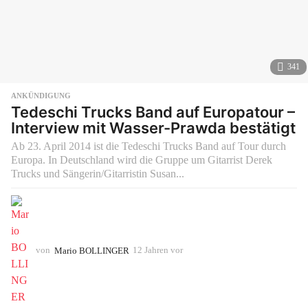
341
ANKÜNDIGUNG
Tedeschi Trucks Band auf Europatour –
Interview mit Wasser-Prawda bestätigt
Ab 23. April 2014 ist die Tedeschi Trucks Band auf Tour durch
Europa. In Deutschland wird die Gruppe um Gitarrist Derek
Trucks und Sängerin/Gitarristin Susan...
von
Mario BOLLINGER
12 Jahren vor
1
0
J
a