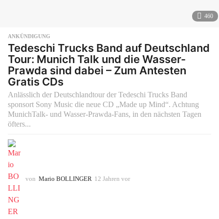
460
ANKÜNDIGUNG
Tedeschi Trucks Band auf Deutschland
Tour: Munich Talk und die Wasser-
Prawda sind dabei – Zum Antesten
Gratis CDs
Anlässlich der Deutschlandtour der Tedeschi Trucks Band
sponsort Sony Music die neue CD „Made up Mind“. Achtung
MunichTalk- und Wasser-Prawda-Fans, in den nächsten Tagen
öfters...
von
Mario BOLLINGER
12 Jahren vor
1
0
J
a