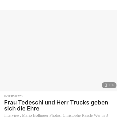
h
r
e
n
v
o
r
1.5k
INTERVIEWS
Frau Tedeschi und Herr Trucks geben
sich die Ehre
Interview: Mario Bollinger Photos: Christophe Rascle Wer in 3