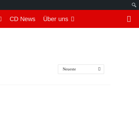
S
CD News
Über uns
u
c
h
e
n
Neueste