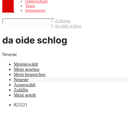
Datenschutz
Team
Impressum
Zuhause
da oide schlog
da oide schlog
Neueste
Meistgewählt
Meist gesehen
Meist besprochen
Neueste
Ausgewählt
Zufällig
Meist geteilt
825
221