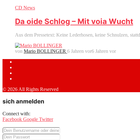
CD News
Da oide Schlog – Mit voia Wucht
Aus dem Pressetext: Keine Lederhosen, keine Schnulzen, stattdes
von
Mario BOLLINGER
6 Jahren vor
6 Jahren vor
© 2026 All Rights Reserved
sich anmelden
Connect with:
Facebook
Google
Twitter