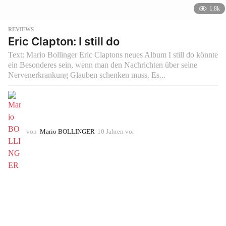
1.8k
REVIEWS
Eric Clapton: I still do
Text: Mario Bollinger Eric Claptons neues Album I still do könnte
ein Besonderes sein, wenn man den Nachrichten über seine
Nervenerkrankung Glauben schenken muss. Es...
von
Mario BOLLINGER
10 Jahren vor
1
0
J
a
h
r
e
n
v