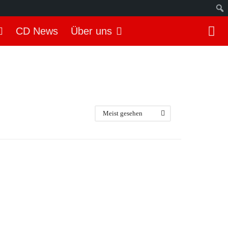
S
CD News
Über uns
u
c
h
e
n
Meist gesehen