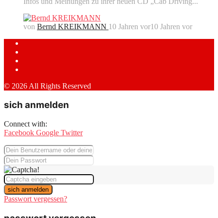
Infos und Meinungen zu ihrer neuen CD „Cab Driving...
von
Bernd KREIKMANN
10 Jahren vor
10 Jahren vor
© 2026 All Rights Reserved
sich anmelden
Connect with:
Facebook
Google
Twitter
sich anmelden
Passwort vergessen?