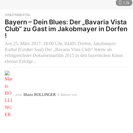
1.2k
ANKÜNDIGUNG
Bayern – Dein Blues: Der „Bavaria Vista
Club“ zu Gast im Jakobmayer in Dorfen
!
Am 25. März 2017, 18:00 Uhr, 84405 Dorfen, Jakobmayer
Kultur (Großer Saal) Der „Bavaria Vista Club“ feierte als
erfolgreichster Dokumentarfilm 2015 in den bayerischen Kinos
ebenso Erfolge...
von
Mario BOLLINGER
9 Jahren vor
9
J
a
h
r
e