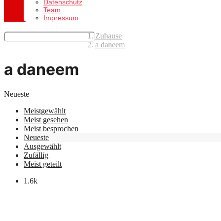
Datenschutz
Team
Impressum
Zuhause
a daneem
a daneem
Neueste
Meistgewählt
Meist gesehen
Meist besprochen
Neueste
Ausgewählt
Zufällig
Meist geteilt
1.6k