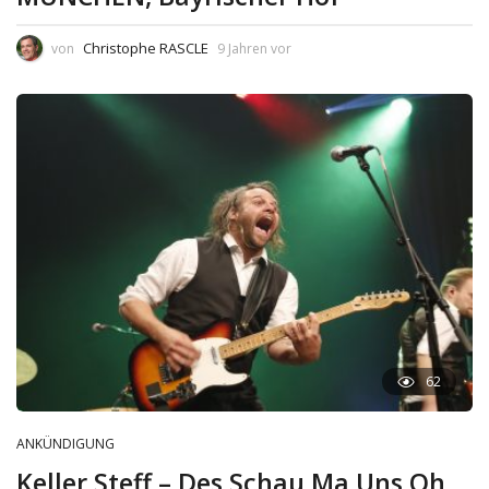
Christophe RASCLE
von
9 Jahren vor
62
ANKÜNDIGUNG
Keller Steff – Des Schau Ma Uns Oh