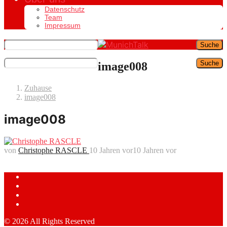
Datenschutz
Team
Impressum
Suche
Suche
image008
Zuhause
image008
image008
von
Christophe RASCLE
10 Jahren vor
10 Jahren vor
© 2026 All Rights Reserved