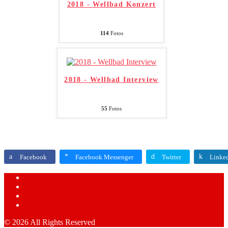
2018 - Wellbad Konzert
114
Fotos
2018 - Wellbad Interview
55
Fotos
Facebook
Facebook Messenger
Twitter
Linke
© 2026 All Rights Reserved