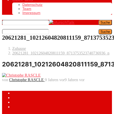
Datenschutz
Team
Impressum
Suche
Suche
20621281_10212604820811159_871375352
Zuhause
20621281_10212604820811159_8713753523740736936_n
20621281_10212604820811159_871
von
Christophe RASCLE
9 Jahren vor
9 Jahren vor