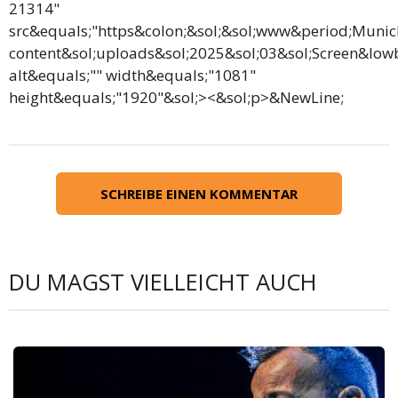
21314"
src&equals;"https&colon;&sol;&sol;www&period;Muni
content&sol;uploads&sol;2025&sol;03&sol;Screen&lo
alt&equals;"" width&equals;"1081"
height&equals;"1920"&sol;><&sol;p>&NewLine;
SCHREIBE EINEN KOMMENTAR
DU MAGST VIELLEICHT AUCH