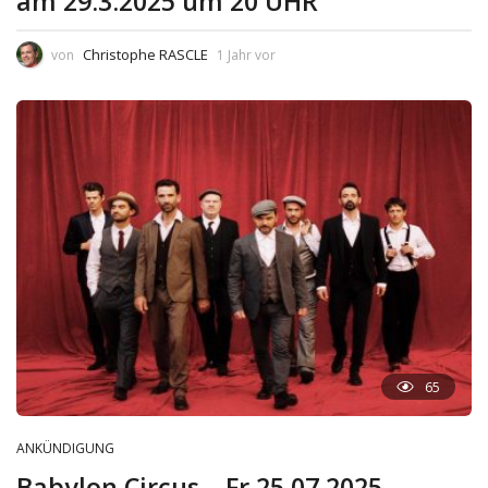
am 29.3.2025 um 20 UHR
Christophe RASCLE
von
1 Jahr vor
65
ANKÜNDIGUNG
Babylon Circus – Fr 25.07.2025