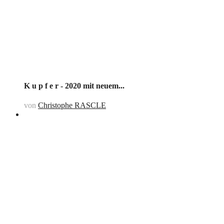
K u p f e r - 2020 mit neuem...
von
Christophe RASCLE