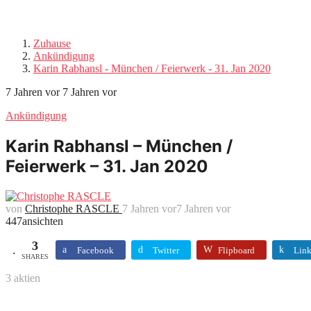
Zuhause
Ankündigung
Karin Rabhansl - München / Feierwerk - 31. Jan 2020
7 Jahren vor
7 Jahren vor
Ankündigung
Karin Rabhansl – München /
Feierwerk – 31. Jan 2020
von
Christophe RASCLE
7 Jahren vor
7 Jahren vor
447
ansichten
3
Facebook
Twitter
Flipboard
Link
SHARES
3
aktien