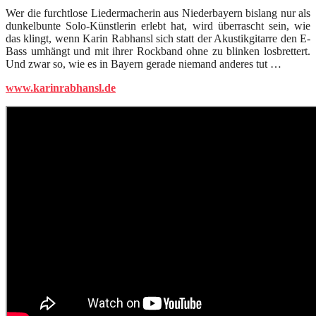
Wer die furchtlose Liedermacherin aus Niederbayern bislang nur als
dunkelbunte Solo-Künstlerin erlebt hat, wird überrascht sein, wie
das klingt, wenn Karin Rabhansl sich statt der Akustikgitarre den E-
Bass umhängt und mit ihrer Rockband ohne zu blinken losbrettert.
Und zwar so, wie es in Bayern gerade niemand anderes tut …
www.karinrabhansl.de