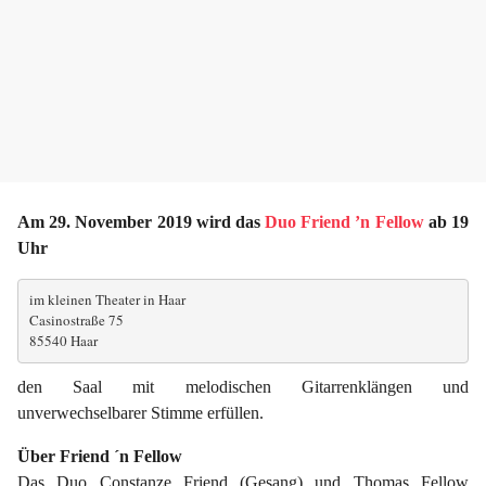
r
Am 29. November 2019 wird das
Duo Friend ’n Fellow
ab 19
Uhr
im kleinen Theater in Haar
Casinostraße 75
85540 Haar
den Saal mit melodischen Gitarrenklängen und
unverwechselbarer Stimme erfüllen.
Über Friend ´n Fellow
Das Duo Constanze Friend (Gesang) und Thomas Fellow