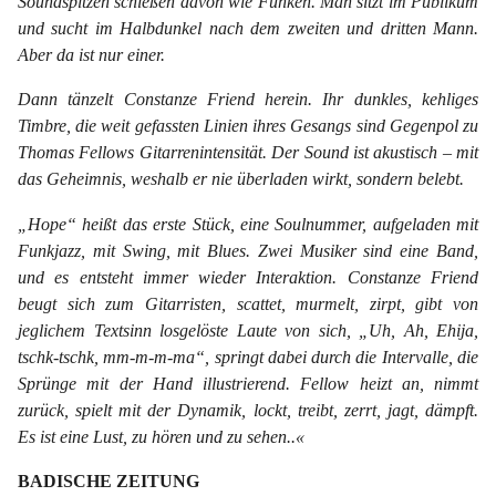
Soundspitzen schießen davon wie Funken. Man sitzt im Publikum
und sucht im Halbdunkel nach dem zweiten und dritten Mann.
Aber da ist nur einer.
Dann tänzelt Constanze Friend herein. Ihr dunkles, kehliges
Timbre, die weit gefassten Linien ihres Gesangs sind Gegenpol zu
Thomas Fellows Gitarrenintensität. Der Sound ist akustisch – mit
das Geheimnis, weshalb er nie überladen wirkt, sondern belebt.
„Hope“ heißt das erste Stück, eine Soulnummer, aufgeladen mit
Funkjazz, mit Swing, mit Blues. Zwei Musiker sind eine Band,
und es entsteht immer wieder Interaktion. Constanze Friend
beugt sich zum Gitarristen, scattet, murmelt, zirpt, gibt von
jeglichem Textsinn losgelöste Laute von sich, „Uh, Ah, Ehija,
tschk-tschk, mm-m-m-ma“, springt dabei durch die Intervalle, die
Sprünge mit der Hand illustrierend. Fellow heizt an, nimmt
zurück, spielt mit der Dynamik, lockt, treibt, zerrt, jagt, dämpft.
Es ist eine Lust, zu hören und zu sehen..«
BADISCHE ZEITUNG