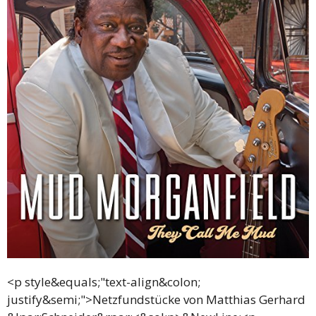
<p style&equals;"text-align&colon; justify&semi;">Netzfundstücke von Matthias Gerhard &lpar;Schneider&rpar;<&sol;p>&NewLine;<p style&equals;"text-align&colon; justify&semi;">Beim Stöbern im Internet stößt man auf interessante Personen und Bands in Sachen Blues&period; Leider können diese nicht immer gleich eine CD vorweisen oder eine vorhandene CD ist schon etwas älter oder es gibt eine brandneue CD&period; Ich möchte Euch diese Sachen nicht vorenthalten und stelle Euch diese Künstler im hier vor&period;<&sol;p>&NewLine;<p style&equals;"text-align&colon; justify&semi;"><strong>CD&colon; Mud Morganfield &&num;8211&semi; They call me Mud &lpar;2018&rpar;<&sol;strong><&sol;p>&NewLine;<p style&equals;"text-align&colon; justify&semi;">Mud Morganfield&comma; der älteste Sohn von Muddy Waters&comma; legte gerade das vierte Album unter seinem Namen vor&period;<&sol;p>&NewLine;<p style&equals;"text-align&colon; justify&semi;">Mud Morganfield hat sich zu einem Superstar auf dem Blues-Circuit entwickelt&period; Es wird immer Vergleiche mit seinem Vater geben&comma; aber das ist mit Recht zu erwarten&period; Mud wird immer seinem Papa Tribut zollen mit dem Chicago Blues Ensemble Sound&comma; den Muddy geschaffen hat&period; Mud wurde musikalisch in den 70ern und 80ern aufgezogen&comma; als Soul&comma; Motown und R &amp&semi; B die Welt regierten&period; Mud spielte Bass mit Bands&comma; die die Hits dieser Ära spielten&period; Dies&comma; zusammen mit seinem Blues-Stammbaum&comma; beeinflusste Muds eigene Songwriting-Fähigkeiten&comma; die sich ständig weiterentwickeln&period;<&sol;p>&NewLine;<p style&equals;"text-align&colon; justify&semi;">Die drei bisher unter seinem Namen veröffentlichten Alben&colon;<br &sol;>&NewLine;Das erste&comma; Fall Waters Fall&comma; wurde im Winter in Chicago für ein kleines unabhängiges Label geschnitten&period; Es war so kalt im Studio wie draußen&period; Schon auf seiner ersten CD schrieb Mud einen Großteil der Songs selbst&period; Dieses großartige Album wird heute wahrscheinlich schwer zu bekommen sein&period;<&sol;p>&NewLine;<p style&equals;"text-align&colon; justify&semi;">Muds zweites Album&comma; Son Of The Seventh Son auf Severn Records&comma; hat Mud ins Rampenlicht des Blues gerückt&period; Mud schrieb alle bis auf drei der Songs auf diesem Album und es zeigt&comma; wie sein Songwriting gereift ist&period; Diese Aufnahme wurde für zahlreiche Blues Awards nominiert und erhielt weltweit begeisterte Kritiken&period;<&sol;p>&NewLine;<p style&equals;"text-align&colon; justify&semi;">Das dritte Album For Pops&comma; ebenfalls auf Severn Records&comma; ist eine Hommage an Muddy Waters mit dem großen Kim-Wilson-Soundtrack aus Gesang und Mundharmonika&period; Dieser liebevolle Tribut enthielt Muddy-Hits und versteckte Juwelen mit einer All-Star-Begleitband&period; Unter den Preisen und Auszeichnungen war ein Blues Music Award für das beste traditionelle Album des Jahres&period;<&sol;p>&NewLine;<p style&equals;"text-align&colon; justify&semi;">Ich hoffe&comma; das vierte Album „They call me Mud&OpenCurlyDoubleQuote; halten Sie bereits in Ihren Händen&period;<br &sol;>&NewLine;Mud hat auch diesem seinen Stempel aufgedrückt&comma; indem er alle außer zwei der Songs geschrieben hat&period; Dieses Album zeigt&comma; wie sich Muds Songwriting in den wenigen Jahren weiter entwickelt hat&period; Dies ist ein Blues-Buffet&comma; für jeden ist etwas dabei&period; Wir haben einen neuen Erkennungsblues &&num;8222&semi;They Call Me Mud&&num;8220&semi;&comma; ein knallharter Blues&period; Rock&&num;8217&semi;n&&num;8217&semi;Blues mit Studebaker John an der Harp und Mike Wheeler an der Gitarre mit &&num;8222&semi;Who&&num;8217&semi;s Fooling Who&quest;&&num;8220&semi;&period; Ein paar Chicago Blues Stomper&comma; &&num;8222&semi;Walkin &&num;8218&semi;Cane&&num;8220&semi; und &&num;8222&semi;Rough Around The Edge&&num;8220&semi;&period; Ein großartiger kleiner Blues&comma; &&num;8222&semi;48 Days&&num;8220&semi;&comma; mit Billy Flynn&comma; der den großartigen Jimmy Johnson an der Gitarre kopiert&period; Ein Stax-Groove mit &&num;8222&semi;Oh Yeah&&num;8220&semi; und Mike Wheeler&comma; die auf &&num;8222&semi;24 Hours&&num;8220&semi; wieder rockig werden&period; Mud besinnt sich auf seine R &amp&semi; B-Wurzeln mit einem liebevollem Duett mit seiner Tochter Lashunda &&num;8222&semi;Who Loves You&&num;8220&semi;&period; Jeder wird fragen&colon; &&num;8222&semi;Was hat deine Großmutter dir gesagt&quest;&&num;8220&semi;&comma; nachdem er &&num;8222&semi;Cheatin &&num;8217&semi;s Cheatin&&num;8216&semi; gehört hat&&num;8220&semi;&period; Um seinen Vater noch einmal mit Muddys Slide-Gitarren-Blues &&num;8222&semi;Howlin &&num;8218&semi;Wolf&&num;8220&semi; und dem brüllenden Shuffle &&num;8222&semi;Can not Get No Grindin&&num;8220&semi; zu ehren&comma; bei dem jeder einen Solo-Zug macht&period;<&sol;p>&NewLine;<p style&equals;"text-align&colon; justify&semi;">Und schließlich ein jazziges Instrumental&comma; &&num;8222&semi;Mud&&num;8217&semi;s Groove&&num;8220&semi;&comma; mit dem großen Billy Branch an der Harp&period; Dies ist die Art von Lied&comma; das Blues-Bands spielen&comma; bevor der Star der Show sie in den Groove bringt&period; Dieser Song ist ein perfektes Finale einer CD&comma; die Muds Blues zeigt&period;<&sol;p>&NewLine;<p><strong>Tracklist&colon;<&sol;strong><&sol;p>&NewLine;<table style&equals;"width&colon; 438&period;717px&semi;">&NewLine;<tbody>&NewLine;<tr>&NewLine;<td style&equals;"width&colon; 27px&semi;">1<&sol;td>&NewLine;<td style&equals;"width&colon; 191px&semi;">They Call Me Mud<&sol;td>&NewLine;<td style&equals;"width&colon; 86&period;7167px&semi;">4&colon;00<&sol;td>&NewLine;<&sol;tr>&NewLine;<tr>&NewLine;<td style&equals;"width&colon; 27px&semi;">2<&sol;td>&NewLine;<td style&equals;"width&colon; 191px&semi;">48 Days<&sol;td>&NewLine;<td style&equals;"width&colon; 86&period;7167px&semi;">4&colon;28<&sol;td>&NewLine;<&sol;tr>&NewLine;<tr>&NewLine;<td style&equals;"width&colon; 27px&semi;">3<&sol;td>&NewLine;<td style&equals;"width&colon; 191px&semi;">Cheatin’ Is Cheatin’<&sol;td>&NewLine;<td style&equals;"width&colon; 86&period;7167px&semi;">5&colon;22<&sol;td>&NewLine;<&sol;tr>&NewLine;<tr>&NewLine;<td style&equals;"width&colon; 27px&semi;">4<&sol;td>&NewLine;<td style&equals;"width&colon; 191px&semi;">Who’s Fooling Who&quest;<&sol;td>&NewLine;<td style&equals;"width&colon; 86&period;7167px&semi;">5&colon;31<&sol;td>&NewLine;<&sol;tr>&NewLine;<tr>&NewLine;<td style&equals;"width&colon; 27px&semi;">5<&sol;td>&NewLine;<td style&equals;"width&colon; 191px&semi;">Howling Wolf<&sol;td>&NewLine;<td style&equals;"width&colon; 86&period;7167px&semi;">5&colon;18<&sol;td>&NewLine;<&sol;tr>&NewLine;<tr>&NewLine;<td style&equals;"width&colon; 27px&semi;">6<&sol;td>&NewLine;<td style&equals;"width&colon; 191px&semi;">24 Hours<&sol;td>&NewLine;<td style&equals;"width&colon; 86&period;7167px&semi;">4&colon;01<&sol;td>&NewLine;<&sol;tr>&NewLine;<tr>&NewLine;<td style&equals;"width&colon; 27px&semi;">7<&sol;td>&NewLine;<td style&equals;"width&colon; 191px&semi;">Who Loves You<&sol;td>&NewLine;<td style&equals;"width&colon; 86&period;7167px&semi;">5&colon;52<&sol;td>&NewLine;<&sol;tr>&NewLine;<tr>&NewLine;<td style&equals;"width&colon; 27px&semi;">8<&sol;td>&NewLine;<td style&equals;"width&colon; 191px&semi;">Oh Yeah<&sol;td>&NewLine;<td style&equals;"width&colon; 86&period;7167px&semi;">4&colon;31<&sol;td>&NewLine;<&sol;tr>&NewLine;<tr>&NewLine;<td style&equals;"width&colon; 27px&semi;">9<&sol;td>&NewLine;<td style&equals;"width&colon; 191px&semi;">Can’t Get No Grindin’<&sol;td>&NewLine;<td style&equals;"width&colon; 86&period;7167px&semi;">3&colon;34<&sol;td>&NewLine;<&sol;tr>&NewLine;<tr>&NewLine;<td style&equals;"width&colon; 27px&semi;">10<&sol;td>&NewLine;<td style&equals;"width&colon; 191px&semi;">Rough Around The Edge<&sol;td>&NewLine;<td style&equals;"width&colon; 86&period;7167px&semi;">5&colon;54<&sol;td>&NewLine;<&sol;tr>&NewLine;<tr>&NewLine;<td style&equals;"width&colon; 27px&semi;">11<&sol;td>&NewLine;<td style&equals;"width&colon; 191px&semi;">Walkin’ Cane<&sol;td>&NewLine;<td style&equals;"width&colon; 86&period;7167px&semi;">4&colon;28<&sol;td>&NewLine;<&sol;tr>&NewLine;<tr>&NewLine;<td style&equals;"width&colon; 27px&semi;">12<&sol;td>&NewLine;<td style&equals;"width&colon; 191px&semi;">Mud’s Groove<&sol;td>&NewLine;<td style&equals;"width&colon; 86&period;7167px&semi;">3&colon;32<&sol;td>&NewLine;<&sol;tr>&NewLine;<&sol;tbody>&NewLine;<&sol;table>&NewLine;<p><strong>Line Up<&sol;strong><&sol;p>&NewLine;<ul>&NewLine;<li>Mud Morganfield&colon; vocals&semi; bass &lpar;2&comma; 11&comma; 12&rpar;<&sol;li>&NewLine;<li>Rick Kreher&colon; guitar&semi; backing vocals &lpar;9&rpar;<&sol;li>&NewLine;<li>Billy Flynn&colon; guitar&semi; backing vocals &lpar;9&rpar;<&sol;li>&NewLine;<li>Studebaker John&colon; harmonica&semi; backing vocals &lpar;9&rpar;<&sol;li>&NewLine;<li>Sumito Ariyo Ariyoshi&colon; piano&semi; backing vocals &lpar;9&rpar;<&sol;li>&NewLine;<li>E&period;G&period; McDaniel&colon; bass&semi; backing vocals &lpar;9&rpar;<&sol;li>&NewLine;<li>Melvin &OpenCurlyDoubleQuote;Pookie Stix” Carlisle&colon; drums&semi; backing vocals &lpar;9&rpar;<&sol;li>&NewLine;<li>Lashunda Williams&colon; vocals &lpar;7&rpar;<&sol;li>&NewLine;<li>Anne Harris&colon; violin &lpar;7&rpar;<&sol;li>&NewLine;<li>Billy Branch&colon; harmonica &lpar;12&rpar;<&sol;li>&NewLine;<li>Mike Wheeler&colon; guitar &lpar;4&comma;6&rpar;<&sol;li>&NewLine;<li>Bryant &OpenCurlyDoubleQuote;T” Parker&colon; percussion &lpar;4&comma;12&rpar;<&sol;li>&NewLine;<li>Phil Perkins&colon; trumpet &lpar;1&comma; 2&comma; 3&comma; 7&comma;10&comma; 11&rpar;<&sol;li>&NewLine;<li>Michael Jackson&colon; sax &lpar;1&comma; 2&comma; 3&comma; 7&comma;10&comma; 11&rpar;<&sol;li>&NewLine;<&sol;ul>&NewLine;<p><strong>Musikbeispiele und Videos&colon;<&sol;strong><&sol;p>&NewLine;<p><u><&sol;u>Mud Morganfield &&num;8211&semi; They call