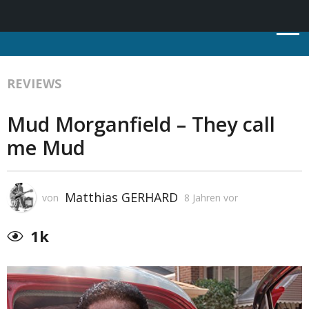
REVIEWS
Mud Morganfield – They call
me Mud
Matthias GERHARD
von
8 Jahren vor
1k