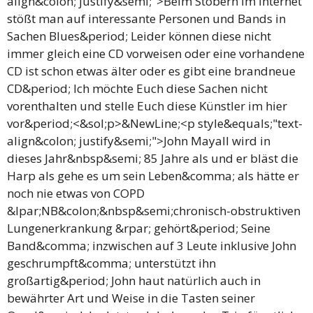
align&colon; justify&semi;">Beim Stöbern im Internet
stößt man auf interessante Personen und Bands in
Sachen Blues&period; Leider können diese nicht
immer gleich eine CD vorweisen oder eine vorhandene
CD ist schon etwas älter oder es gibt eine brandneue
CD&period; Ich möchte Euch diese Sachen nicht
vorenthalten und stelle Euch diese Künstler im hier
vor&period;<&sol;p>&NewLine;<p style&equals;"text-
align&colon; justify&semi;">John Mayall wird in
dieses Jahr&nbsp&semi; 85 Jahre als und er bläst die
Harp als gehe es um sein Leben&comma; als hätte er
noch nie etwas von COPD
&lpar;NB&colon;&nbsp&semi;chronisch-obstruktiven
Lungenerkrankung &rpar; gehört&period; Seine
Band&comma; inzwischen auf 3 Leute inklusive John
geschrumpft&comma; unterstützt ihn
großartig&period; John haut natürlich auch in
bewährter Art und Weise in die Tasten seiner