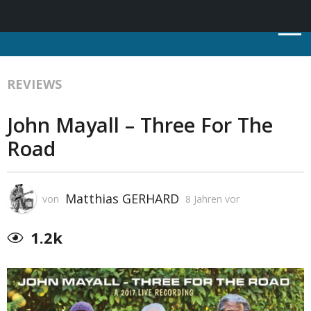
REVIEWS
John Mayall – Three For The
Road
Matthias GERHARD
von
8 Jahren vor
1.2k