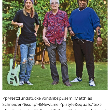
<p>Netzfundstücke von&nbsp&semi;Matthias
Schneider<&sol;p>&NewLine;<p style&equals;"text-