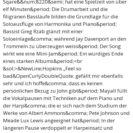
Sqare&&num;8220&semi; hat eine Spielzeit von über
elf Minuten&period; Die Drumarbeit und die
filigranen Bassläufe bilden die Grundlage für die
Soloausflüge von Harmonika und Piano&period;
Bassist Greg Rzab glänzt mit einer
Soloeinlage&comma; während Jay Davenport an den
Trommeln zu überzeugen weiss&period; Der Song
wirkt wie eine Mini-Jam&period; Ein würdiges Ende
eines starken Albums&period;<br
&sol;>&NewLine;Hopkins „Feel so
bad&OpenCurlyDoubleQuote; gefällt mir ebenfalls
sehr und ich hoffe&comma; dass es keinen
persönlichen Bezug zu John gibt&period; Mayall füllt
die Vokalpausen mit Techniken auf dem Piano und
der Harp&comma; die er sich nach dem Studium der
Werke von Albert Ammons&comma; Pete Johnson und
Meade Lux Lewis angeeignet hat&period; In der
längeren Pause verdoppelt er Harpeinsatz und