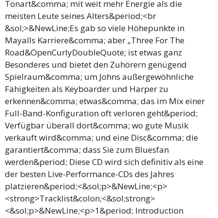
Tonart&comma; mit weit mehr Energie als die
meisten Leute seines Alters&period;<br
&sol;>&NewLine;Es gab so viele Höhepunkte in
Mayalls Karriere&comma; aber „Three For The
Road&OpenCurlyDoubleQuote; ist etwas ganz
Besonderes und bietet den Zuhörern genügend
Spielraum&comma; um Johns außergewöhnliche
Fähigkeiten als Keyboarder und Harper zu
erkennen&comma; etwas&comma; das im Mix einer
Full-Band-Konfiguration oft verloren geht&period;
Verfügbar überall dort&comma; wo gute Musik
verkauft wird&comma; und eine Disc&comma; die
garantiert&comma; dass Sie zum Bluesfan
werden&period; Diese CD wird sich definitiv als eine
der besten Live-Performance-CDs des Jahres
platzieren&period;<&sol;p>&NewLine;<p>
<strong>Tracklist&colon;<&sol;strong>
<&sol;p>&NewLine;<p>1&period; Introduction