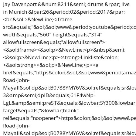
Jay Davenport &&num;8211&semi; drums &rpar; live
in Munich &lpar;26&period;02&period;2017&rpar;
<br &sol;>&NewLine;<iframe
src&equals;"&sol;&sol;www&period;youtube&period;
width&equals;"560" height&equals;"314"
allowfullscreen&equals;"allowfullscreen">
<&sol;iframe><&sol;p>&NewLine;<p>&nbsp&semi;
<&sol;p>&NewLine;<p><strong>Linkliste&colon;
<&sol;strong><&sol;p>&NewLine;<p><a
href&equals;"https&colon;&sol;&sol;www&period;ama
Road-John-
Mayall&sol;dp&sol;B0788YMY6V&sol;ref&equals;sr&
3&amp&semi;dpID&equals;61F4wNp-
LgL&amp&semi;preST&equals;&lowbar;SY300&lowbar
target&equals;"&lowbar;blank"
rel&equals;"noopener">https&colon;&sol;&sol;www&p
Road-John-
Mayall&sol;dp&sol;B0788YMY6V&sol;ref&equals;sr&