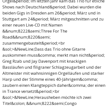
Orgel&period; Im letzten Jahr kam das Trio für etliche
Shows nach Deutschland&period; Dabei wurden die
beiden Gigs in Dresden am 26&period; März und in
Stuttgart am 24&period; März mitgeschnitten und zu
einer neuen Live-CD mit Namen
&&num;8222&semi;Three For The
Road&&num;8220&semi;
zusammengebastelt&period;<br
&sol;>&NewLine;Dass das Trio ohne Gitarre
auskommen muss&comma; merkt man nicht&period;
Greg Rzab und Jay Davenport mit knackigen
Bassläufen und filigraner Schlagzeugarbeit und der
Altmeister mit wahnsinnigen Orgelläufen und starker
Harp und der Stimme eines 40-Jährigem&comma;
zaubern einen Klangteppich daher&comma; der einen
in Trance versetzt&period;<br
&sol;>&NewLine;Herausheben möchte ich zwei
Titel&colon; &&num;8222&semi;Congo