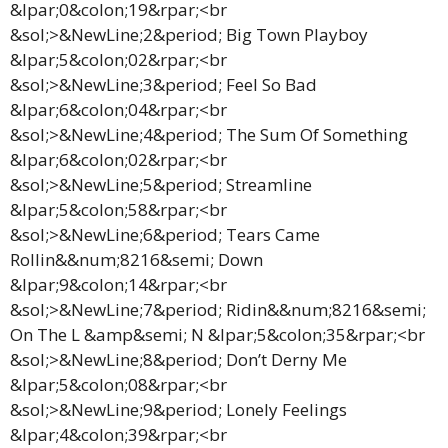
&lpar;0&colon;19&rpar;<br
&sol;>&NewLine;2&period; Big Town Playboy
&lpar;5&colon;02&rpar;<br
&sol;>&NewLine;3&period; Feel So Bad
&lpar;6&colon;04&rpar;<br
&sol;>&NewLine;4&period; The Sum Of Something
&lpar;6&colon;02&rpar;<br
&sol;>&NewLine;5&period; Streamline
&lpar;5&colon;58&rpar;<br
&sol;>&NewLine;6&period; Tears Came
Rollin&&num;8216&semi; Down
&lpar;9&colon;14&rpar;<br
&sol;>&NewLine;7&period; Ridin&&num;8216&semi;
On The L &amp&semi; N &lpar;5&colon;35&rpar;<br
&sol;>&NewLine;8&period; Don’t Derny Me
&lpar;5&colon;08&rpar;<br
&sol;>&NewLine;9&period; Lonely Feelings
&lpar;4&colon;39&rpar;<br