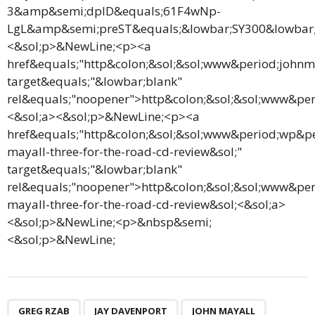
3&amp&semi;dpID&equals;61F4wNp-
LgL&amp&semi;preST&equals;&lowbar;SY300&lowbar;
<&sol;p>&NewLine;<p><a
href&equals;"http&colon;&sol;&sol;www&period;johnm
target&equals;"&lowbar;blank"
rel&equals;"noopener">http&colon;&sol;&sol;www&pe
<&sol;a><&sol;p>&NewLine;<p><a
href&equals;"http&colon;&sol;&sol;www&period;wp&pe
mayall-three-for-the-road-cd-review&sol;"
target&equals;"&lowbar;blank"
rel&equals;"noopener">http&colon;&sol;&sol;www&per
mayall-three-for-the-road-cd-review&sol;<&sol;a>
<&sol;p>&NewLine;<p>&nbsp&semi;
<&sol;p>&NewLine;
GREG RZAB
JAY DAVENPORT
JOHN MAYALL