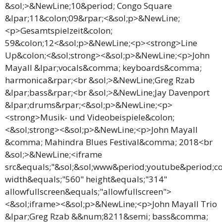
&sol;>&NewLine;10&period; Congo Square
&lpar;11&colon;09&rpar;<&sol;p>&NewLine;
<p>Gesamtspielzeit&colon;
59&colon;12<&sol;p>&NewLine;<p><strong>Line
Up&colon;<&sol;strong><&sol;p>&NewLine;<p>John
Mayall &lpar;vocals&comma; keyboards&comma;
harmonica&rpar;<br &sol;>&NewLine;Greg Rzab
&lpar;bass&rpar;<br &sol;>&NewLine;Jay Davenport
&lpar;drums&rpar;<&sol;p>&NewLine;<p>
<strong>Musik- und Videobeispiele&colon;
<&sol;strong><&sol;p>&NewLine;<p>John Mayall
&comma; Mahindra Blues Festival&comma; 2018<br
&sol;>&NewLine;<iframe
src&equals;"&sol;&sol;www&period;youtube&period;
width&equals;"560" height&equals;"314"
allowfullscreen&equals;"allowfullscreen">
<&sol;iframe><&sol;p>&NewLine;<p>John Mayall Trio
&lpar;Greg Rzab &&num;8211&semi; bass&comma;