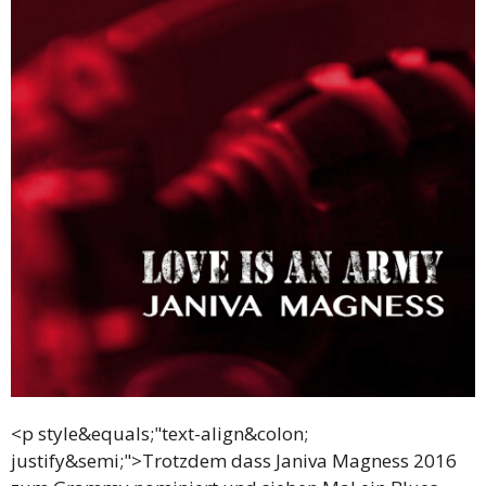
<p style&equals;"text-align&colon;
justify&semi;">Trotzdem dass Janiva Magness 2016