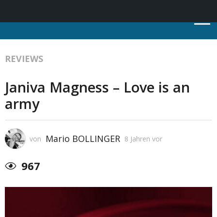
REVIEWS
Janiva Magness – Love is an
army
Mario BOLLINGER
von
8 Jahren vor
967