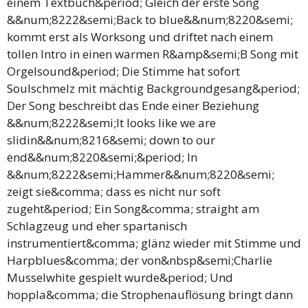
einem Textbuch&period; Gleich der erste Song
&&num;8222&semi;Back to blue&&num;8220&semi;
kommt erst als Worksong und driftet nach einem
tollen Intro in einen warmen R&amp&semi;B Song mit
Orgelsound&period; Die Stimme hat sofort
Soulschmelz mit mächtig Backgroundgesang&period;
Der Song beschreibt das Ende einer Beziehung
&&num;8222&semi;It looks like we are
slidin&&num;8216&semi; down to our
end&&num;8220&semi;&period; In
&&num;8222&semi;Hammer&&num;8220&semi;
zeigt sie&comma; dass es nicht nur soft
zugeht&period; Ein Song&comma; straight am
Schlagzeug und eher spartanisch
instrumentiert&comma; glänz wieder mit Stimme und
Harpblues&comma; der von&nbsp&semi;Charlie
Musselwhite gespielt wurde&period; Und
hoppla&comma; die Strophenauflösung bringt dann