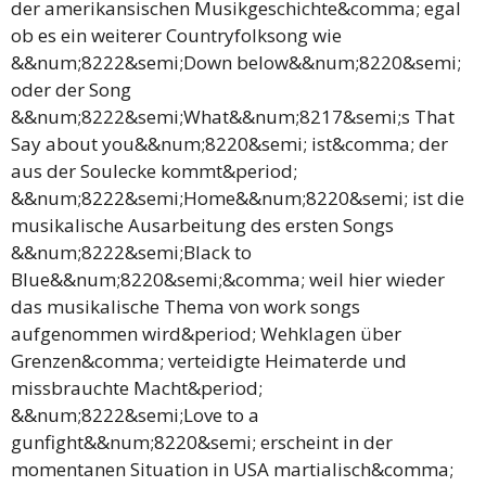
der amerikansischen Musikgeschichte&comma; egal
ob es ein weiterer Countryfolksong wie
&&num;8222&semi;Down below&&num;8220&semi;
oder der Song
&&num;8222&semi;What&&num;8217&semi;s That
Say about you&&num;8220&semi; ist&comma; der
aus der Soulecke kommt&period;
&&num;8222&semi;Home&&num;8220&semi; ist die
musikalische Ausarbeitung des ersten Songs
&&num;8222&semi;Black to
Blue&&num;8220&semi;&comma; weil hier wieder
das musikalische Thema von work songs
aufgenommen wird&period; Wehklagen über
Grenzen&comma; verteidigte Heimaterde und
missbrauchte Macht&period;
&&num;8222&semi;Love to a
gunfight&&num;8220&semi; erscheint in der
momentanen Situation in USA martialisch&comma;