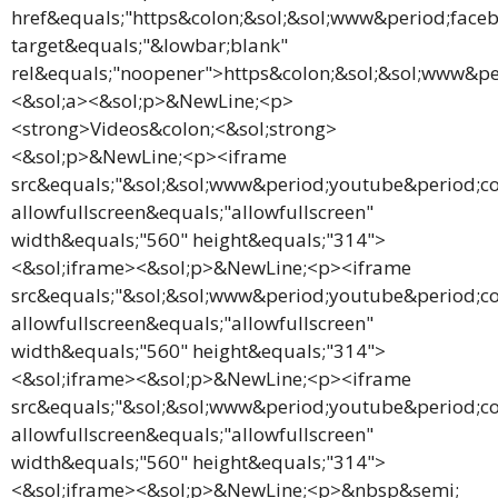
href&equals;"https&colon;&sol;&sol;www&period;face
target&equals;"&lowbar;blank"
rel&equals;"noopener">https&colon;&sol;&sol;www&p
<&sol;a><&sol;p>&NewLine;<p>
<strong>Videos&colon;<&sol;strong>
<&sol;p>&NewLine;<p><iframe
src&equals;"&sol;&sol;www&period;youtube&period
allowfullscreen&equals;"allowfullscreen"
width&equals;"560" height&equals;"314">
<&sol;iframe><&sol;p>&NewLine;<p><iframe
src&equals;"&sol;&sol;www&period;youtube&period
allowfullscreen&equals;"allowfullscreen"
width&equals;"560" height&equals;"314">
<&sol;iframe><&sol;p>&NewLine;<p><iframe
src&equals;"&sol;&sol;www&period;youtube&period;
allowfullscreen&equals;"allowfullscreen"
width&equals;"560" height&equals;"314">
<&sol;iframe><&sol;p>&NewLine;<p>&nbsp&semi;