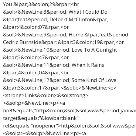
You &lpar;3&colon;29&rpar;<br
&sol;>&NewLine;8&period; What I Could Do
&lpar;feat&period; Delbert McClinton&rpar;
&lpar;4&colon;07&rpar;<br
&sol;>&NewLine;9&period; Home &lpar;feat&period;
Cedric Burnside&rpar; &lpar;3&colon;19&rpar;<br
&sol;>&NewLine;10&period; Love To A Gunfight
&lpar;3&colon;47&rpar;<br
&sol;>&NewLine;11&period; When It Rains
&lpar;4&colon;04&rpar;<br
&sol;>&NewLine;12&period; Some Kind Of Love
&lpar;3&colon;17&rpar;<&sol;p>&NewLine;<p>
<strong>Links&colon;<&sol;strong>
<&sol;p>&NewLine;<p><a
href&equals;"http&colon;&sol;&sol;www&period;janiv
target&equals;"&lowbar;blank"
rel&equals;"noopener">http&colon;&sol;&sol;www&pe
<&sol;a><&sol;p>&NewLine;<p><a