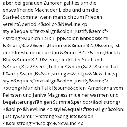
aber bei genauen Zuhören geht es um die
entwaffnende Macht der Liebe und um die
Stärke&comma; wenn man sich zum Frieden
vereint&period;<&sol;p>&NewLine;<p
style&equals;"text-align&colon; justify&semi;">
<strong>Munich Talk Tipp&colon;&nbsp&semi;
&&num;8222&semi;Hammer&&num;8220&semi; ist
der Blueshammer und in &&num;8222&semi;Back to
Blue&&num;8220&semi; steckt der Soul und
&&num;8222&semi;Tell me&&num;8220&semi; hat
R&amp&semi;B<&sol;strong><&sol;p>&NewLine;<p
style&equals;"text-align&colon; justify&semi;">
<strong>Munich Talk Resumé&colon; Americana vom
Feinsten und Janiva Magness mit einer warmen und
begeisterungsfähigen Stimme&period;<&sol;strong>
<&sol;p>&NewLine;<p style&equals;"text-align&colon;
justify&semi;"><strong>Songliste&colon;
<&sol;strong><&sol;p>&NewLine;<p