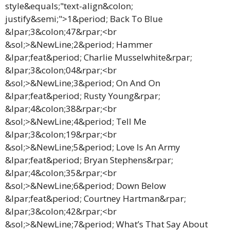
style&equals;"text-align&colon;
justify&semi;">1&period; Back To Blue
&lpar;3&colon;47&rpar;<br
&sol;>&NewLine;2&period; Hammer
&lpar;feat&period; Charlie Musselwhite&rpar;
&lpar;3&colon;04&rpar;<br
&sol;>&NewLine;3&period; On And On
&lpar;feat&period; Rusty Young&rpar;
&lpar;4&colon;38&rpar;<br
&sol;>&NewLine;4&period; Tell Me
&lpar;3&colon;19&rpar;<br
&sol;>&NewLine;5&period; Love Is An Army
&lpar;feat&period; Bryan Stephens&rpar;
&lpar;4&colon;35&rpar;<br
&sol;>&NewLine;6&period; Down Below
&lpar;feat&period; Courtney Hartman&rpar;
&lpar;3&colon;42&rpar;<br
&sol;>&NewLine;7&period; What’s That Say About