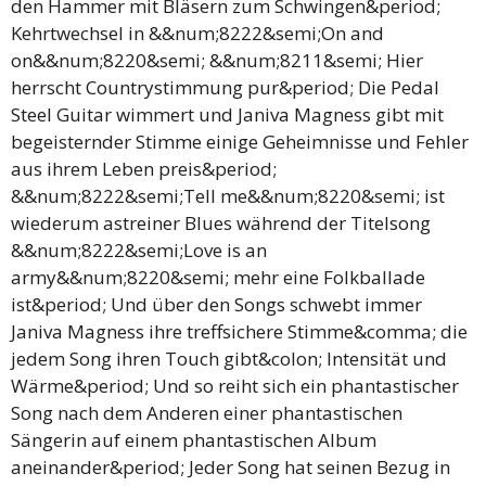
den Hammer mit Bläsern zum Schwingen&period;
Kehrtwechsel in &&num;8222&semi;On and
on&&num;8220&semi; &&num;8211&semi; Hier
herrscht Countrystimmung pur&period; Die Pedal
Steel Guitar wimmert und Janiva Magness gibt mit
begeisternder Stimme einige Geheimnisse und Fehler
aus ihrem Leben preis&period;
&&num;8222&semi;Tell me&&num;8220&semi; ist
wiederum astreiner Blues während der Titelsong
&&num;8222&semi;Love is an
army&&num;8220&semi; mehr eine Folkballade
ist&period; Und über den Songs schwebt immer
Janiva Magness ihre treffsichere Stimme&comma; die
jedem Song ihren Touch gibt&colon; Intensität und
Wärme&period; Und so reiht sich ein phantastischer
Song nach dem Anderen einer phantastischen
Sängerin auf einem phantastischen Album
aneinander&period; Jeder Song hat seinen Bezug in