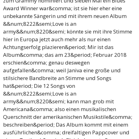
zum Grammy nominiert und sieben Mal ein Blues
Award Winner war&comma; ist sie hier eher eine
unbekannte Sängerin und mit ihrem neuen Album
&&num;8222&semi;Love is an
army&&num;8220&semi; könnte sie mit ihre Stimme
hier in Europa jetzt auch mehr als nur einen
Achtungserfolg plazieren&period; Mir ist das
Album&comma; das am 23&period; Februar 2018
erschien&comma; genau deswegen
aufgefallen&comma; weil Janiva eine große und
stilsichere Bandbreite an Stimme und Songs
hat&period; Die 12 Songs von
&&num;8222&semi;Love is an
army&&num;8220&semi; kann man grob mit
Americana&comma; also einen musikalischen
Querschnitt der amerikanischen Musikstile&comma;
beschreiben&period; Das Album kommt mit einem
ausführlichen&comma; dreifaltigen Pappcover und