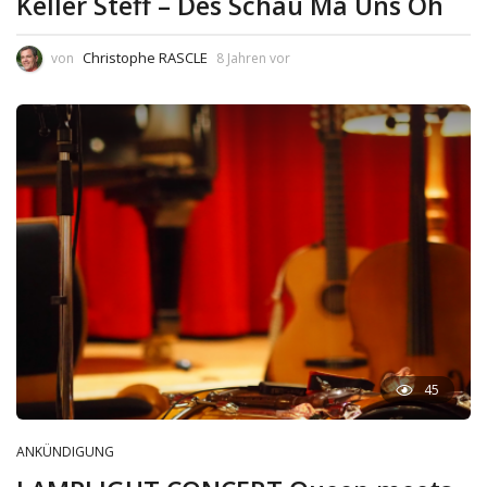
Keller Steff – Des Schau Ma Uns Oh
Christophe RASCLE
von
8 Jahren vor
45
ANKÜNDIGUNG