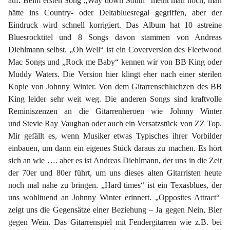
auf. Beim ersten Song „Way down South“ meint man noch, man
hätte ins Country- oder Deltabluesregal gegriffen, aber der
Eindruck wird schnell korrigiert. Das Album hat 10 astreine
Bluesrocktitel und 8 Songs davon stammen von Andreas
Diehlmann selbst. „Oh Well“ ist ein Coverversion des Fleetwood
Mac Songs und „Rock me Baby“ kennen wir von BB King oder
Muddy Waters. Die Version hier klingt eher nach einer sterilen
Kopie von Johnny Winter. Von dem Gitarrenschluchzen des BB
King leider sehr weit weg. Die anderen Songs sind kraftvolle
Reminiszenzen an die Gitarrenheroen wie Johnny Winter
und
Stevie Ray Vaughan
oder auch ein Versatzstück von ZZ Top.
Mir gefällt es, wenn Musiker etwas Typisches ihrer Vorbilder
einbauen, um dann ein eigenes Stück daraus zu machen. Es hört
sich an wie …. aber es ist Andreas Diehlmann, der uns in die Zeit
der 70er und 80er führt, um uns dieses alten Gitarristen heute
noch mal nahe zu bringen. „Hard times“ ist ein Texasblues, der
uns wohltuend an Johnny Winter erinnert. „Opposites Attract“
zeigt uns die Gegensätze einer Beziehung – Ja gegen Nein, Bier
gegen Wein. Das Gitarrenspiel mit Fendergitarren wie z.B. bei