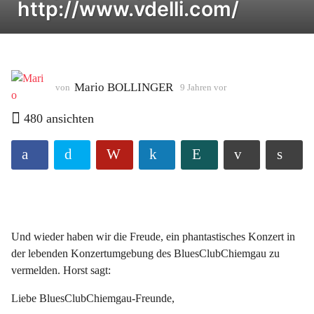
http://www.vdelli.com/
e
n
v
o
r
Mario BOLLINGER
von
9 Jahren vor
9
9
J
480
ansichten
J
a
a
h
r
h
e
r
n
e
v
n
o
r
v
Und wieder haben wir die Freude, ein phantastisches Konzert in
o
der lebenden Konzertumgebung des BluesClubChiemgau zu
r
vermelden. Horst sagt:
Liebe BluesClubChiemgau-Freunde,