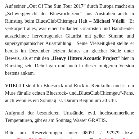
Auf seiner „Out Of The Sun Tour 2017“ durch Europa macht ein
„Schwergewicht der Bluesrockszene“ aus Australien auch in
Rimsting beim BluesClubChiemgau Halt –
Michael Vdelli
. Er
verkörpert alles, was einen brillanten Gitarristen und Bandleader
auszeichnet: hervorragender Gitarrist mit geiler Stimme und
supersympathischer Ausstrahlung. Seine Vielseitigkeit stellte er
bereits im Dezember letzten Jahres an gleicher Stelle unter
Beweis, als er mit den „
Heavy Hitters Acoustic Project
“ hier in
Rimsting sein Debut gab und auch in dieser ruhigeren Version
bestens ankam.
VDELLI
steht für Bluesrock und Rock in Reinkultur und ist ein
Muss für alle echten Bluesrock- und„BluesClubChiemgau“-Fans,
auch wenn es ein Sonntag ist. Darum Beginn um 20 Uhr.
Aufgrund der besonderen Umstände, evtl. hochsommerliche
Temperaturen, gibt es am Sonntag Wasser GRATIS.
Bitte um Reservierungen unter 08051 / 97979 bzw.