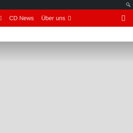
S
CD News
Über uns
u
c
h
e
n