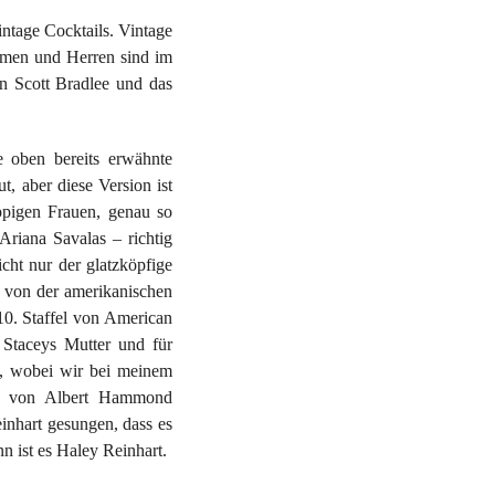
ntage Cocktails. Vintage
Damen und Herren sind im
on Scott Bradlee und das
e oben bereits erwähnte
, aber diese Version ist
ppigen Frauen, genau so
riana Savalas – richtig
icht nur der glatzköpfige
 von der amerikanischen
0. Staffel von American
 Staceys Mutter und für
uf, wobei wir bei meinem
ch von Albert Hammond
inhart gesungen, dass es
n ist es Haley Reinhart.