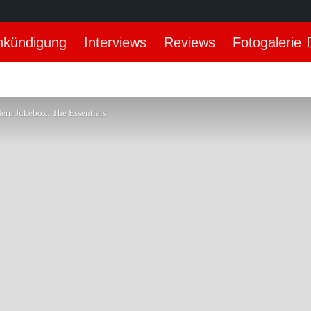
nkündigung
Interviews
Reviews
Fotogalerie
dern Jukebox: The Essentials