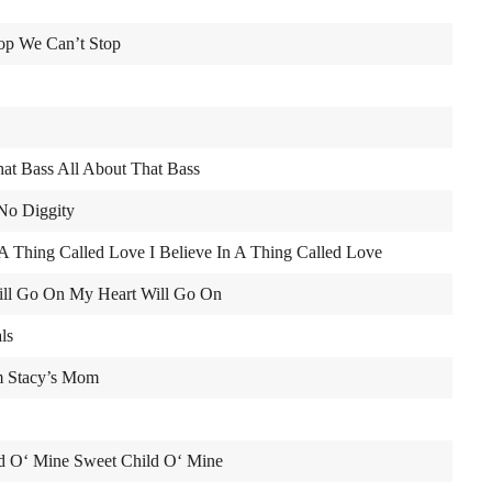
top We Can’t Stop
hat Bass All About That Bass
No Diggity
n A Thing Called Love I Believe In A Thing Called Love
ill Go On My Heart Will Go On
ls
m Stacy’s Mom
ld O‘ Mine Sweet Child O‘ Mine