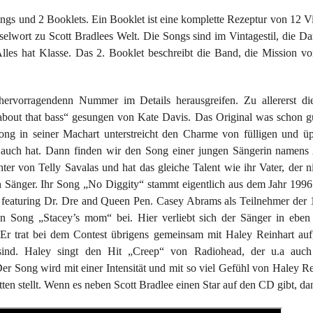
ngs und 2 Booklets. Ein Booklet ist eine komplette Rezeptur von 12 Vi
sselwort zu Scott Bradlees Welt. Die Songs sind im Vintagestil, die 
 Alles hat Klasse. Das 2. Booklet beschreibt die Band, die Mission v
.
ervorragendenn Nummer im Details herausgreifen. Zu allererst di
bout that bass“ gesungen von Kate Davis. Das Original was schon gut
Song in seiner Machart unterstreicht den Charme von fülligen und ü
 auch hat. Dann finden wir den Song einer jungen Sängerin namens A
hter von Telly Savalas und hat das gleiche Talent wie ihr Vater, der n
 Sänger. Ihr Song „No Diggity“ stammt eigentlich aus dem Jahr 1996
featuring Dr. Dre and Queen Pen. Casey Abrams als Teilnehmer der 1
gen Song „Stacey’s mom“ bei. Hier verliebt sich der Sänger in eben
t. Er trat bei dem Contest übrigens gemeinsam mit Haley Reinhart a
sind. Haley singt den Hit „Creep“ von Radiohead, der u.a au
er Song wird mit einer Intensität und mit so viel Gefühl von Haley Re
tten stellt. Wenn es neben Scott Bradlee einen Star auf den CD gibt, dan