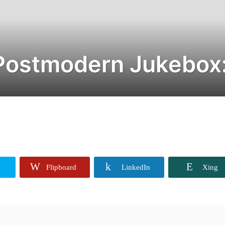
 Postmodern Jukebox:
Flipboard
LinkedIn
Xing