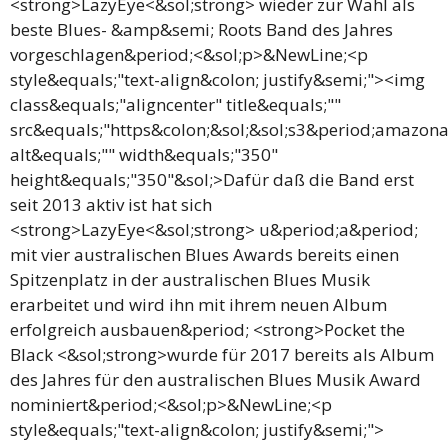
<strong>LazyEye<&sol;strong> wieder zur Wahl als
beste Blues- &amp&semi; Roots Band des Jahres
vorgeschlagen&period;<&sol;p>&NewLine;<p
style&equals;"text-align&colon; justify&semi;"><img
class&equals;"aligncenter" title&equals;""
src&equals;"https&colon;&sol;&sol;s3&period;amaz
alt&equals;"" width&equals;"350"
height&equals;"350"&sol;>Dafür daß die Band erst
seit 2013 aktiv ist hat sich
<strong>LazyEye<&sol;strong> u&period;a&period;
mit vier australischen Blues Awards bereits einen
Spitzenplatz in der australischen Blues Musik
erarbeitet und wird ihn mit ihrem neuen Album
erfolgreich ausbauen&period; <strong>Pocket the
Black <&sol;strong>wurde für 2017 bereits als Album
des Jahres für den australischen Blues Musik Award
nominiert&period;<&sol;p>&NewLine;<p
style&equals;"text-align&colon; justify&semi;">