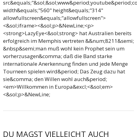
src&equals;"&sol;&sol;www&period;youtube&period;
width&equals;"560" height&equals;"314"
allowfullscreen&equals;"allowfullscreen">
<&sol;iframe><&sol;p>&NewLine;<p>
<strong>LazyEye<&sol;strong> hat Australien bereits
erfolgreich im Memphis vertreten &&num;8211&semi;
&nbsp&semi;man muß wohl kein Prophet sein um
vorherzusagen&comma; daß die Band starke
internationale Anerkennung finden und jede Menge
Tourneen spielen wird&period; Das Zeug dazu hat
sie&comma; den Willen wohl auch&period;
<em>Willkommen in Europa&excl;<&sol;em>
<&sol;p>&NewLine;
DU MAGST VIELLEICHT AUCH