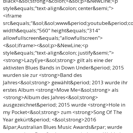
Black<&sol;strong>&colon;<&sol;p>&NewLine;<p
style&equals;"text-align&colon; center&semi;">
<iframe
src&equals;"&sol;&sol;www&period;youtube&period;c
width&equals;"560" height&equals;"314"
allowfullscreen&equals;"allowfullscreen">
<&sol;iframe><&sol;p>&NewLine;<p
style&equals;"text-align&colon; justify&semi;">
<strong>LazyEye<&sol;strong> gilt als eine der
aktivsten Blues Bands in Down Under&period; 2015
wurden sie zur <strong>Band des
Jahres<&sol;strong> gewählt&period; 2013 wurde ihr
erstes Album <strong>Move Me<&sol;strong> als
<strong>Album des Jahres<&sol;strong>
ausgezeichnet&period; 2015 wurde <strong>Hole in
my Pocket<&sol;strong> zum <strong>Song Of The
Year gekürt&period; <&sol;strong>2016
&lpar;Australian Blues Music Awards&rpar; wurde