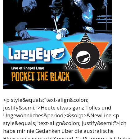
<p style&equals;"text-align&colon;
justify&semi;">Heute etwas ganz Tolles und
Ungewöhnliches&period;<&sol;p>&NewLine;<p
style&equals;"text-align&colon; justify&semi;">Ich
habe mir nie Gedanken über die australische
Bluesszene gemacht&period; Gut&comma; ich habe