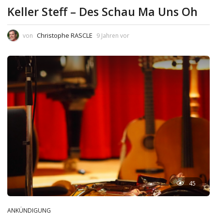
Keller Steff – Des Schau Ma Uns Oh
Christophe RASCLE
von
9 Jahren vor
45
ANKÜNDIGUNG