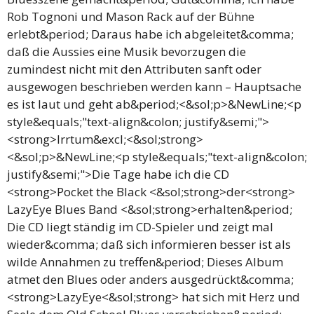
Rob Tognoni und Mason Rack auf der Bühne
erlebt&period; Daraus habe ich abgeleitet&comma;
daß die Aussies eine Musik bevorzugen die
zumindest nicht mit den Attributen sanft oder
ausgewogen beschrieben werden kann – Hauptsache
es ist laut und geht ab&period;<&sol;p>&NewLine;<p
style&equals;"text-align&colon; justify&semi;">
<strong>Irrtum&excl;<&sol;strong>
<&sol;p>&NewLine;<p style&equals;"text-align&colon;
justify&semi;">Die Tage habe ich die CD
<strong>Pocket the Black <&sol;strong>der<strong>
LazyEye Blues Band <&sol;strong>erhalten&period;
Die CD liegt ständig im CD-Spieler und zeigt mal
wieder&comma; daß sich informieren besser ist als
wilde Annahmen zu treffen&period; Dieses Album
atmet den Blues oder anders ausgedrückt&comma;
<strong>LazyEye<&sol;strong> hat sich mit Herz und