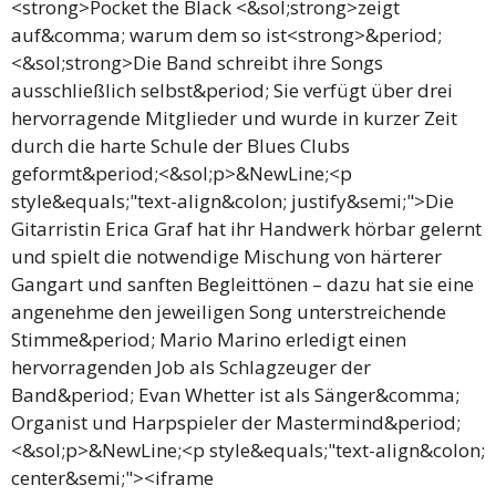
<strong>Pocket the Black <&sol;strong>zeigt
auf&comma; warum dem so ist<strong>&period;
<&sol;strong>Die Band schreibt ihre Songs
ausschließlich selbst&period; Sie verfügt über drei
hervorragende Mitglieder und wurde in kurzer Zeit
durch die harte Schule der Blues Clubs
geformt&period;<&sol;p>&NewLine;<p
style&equals;"text-align&colon; justify&semi;">Die
Gitarristin Erica Graf hat ihr Handwerk hörbar gelernt
und spielt die notwendige Mischung von härterer
Gangart und sanften Begleittönen – dazu hat sie eine
angenehme den jeweiligen Song unterstreichende
Stimme&period; Mario Marino erledigt einen
hervorragenden Job als Schlagzeuger der
Band&period; Evan Whetter ist als Sänger&comma;
Organist und Harpspieler der Mastermind&period;
<&sol;p>&NewLine;<p style&equals;"text-align&colon;
center&semi;"><iframe