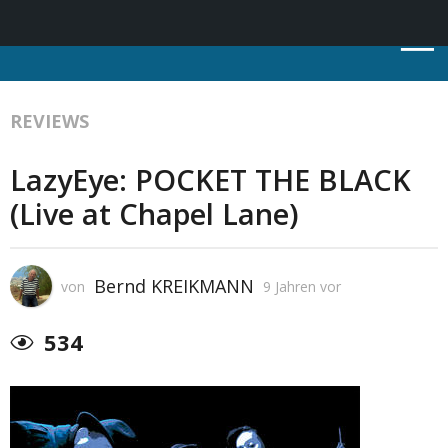
REVIEWS
LazyEye: POCKET THE BLACK
(Live at Chapel Lane)
Bernd KREIKMANN
von
9 Jahren vor
534