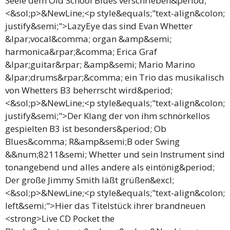
Seele dem Old School Blues verschrieben&period;
<&sol;p>&NewLine;<p style&equals;"text-align&colon;
justify&semi;">LazyEye das sind Evan Whetter
&lpar;vocal&comma; organ &amp&semi;
harmonica&rpar;&comma; Erica Graf
&lpar;guitar&rpar; &amp&semi; Mario Marino
&lpar;drums&rpar;&comma; ein Trio das musikalisch
von Whetters B3 beherrscht wird&period;
<&sol;p>&NewLine;<p style&equals;"text-align&colon;
justify&semi;">Der Klang der von ihm schnörkellos
gespielten B3 ist besonders&period; Ob
Blues&comma; R&amp&semi;B oder Swing
&&num;8211&semi; Whetter und sein Instrument sind
tonangebend und alles andere als eintönig&period;
Der große Jimmy Smith läßt grüßen&excl;
<&sol;p>&NewLine;<p style&equals;"text-align&colon;
left&semi;">Hier das Titelstück ihrer brandneuen
<strong>Live CD Pocket the